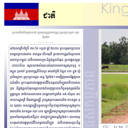
ព្រះរាជដំណើរសេ្តចយាង សួរសុខទុក្ខប្រជារាស្រ្ត ស្រុកព្រះស្តេច ខេត្ត
ព្រៃវែង
2014-07-30
នៅវេលាព្រឹកថ្ងៃទី ៣០ ខែ កក្កដា​ ឆ្នាំ ២០១៤ ព្រះករុណាព្រះបាទ
សម្តេចព្រះបរមនាថ នរោត្តម សីហមុនី ព្រះមហាក្សត្រនៃព្រះរាជា
ណាចក្រកម្ពុជា​ ជាទីគោរពសក្ការ:ដ៏ខ្ពង់ខ្ពស់បំផុត ព្រះអង្គសព្វ​ព្រ
ះរាជហទ័យ សេ្តចយាង​សំណេះសំណាលសាកសួរសុខទុក្ខ ប
ងប្អូន កូនចៅ ប្រជារាស្រ្តទីទ័លក្រ រស់នៅភូមិ ចំនួន ០៣ ក្នុង ឃុំ
ក្រាំងស្វាយ ស្រុកព្រះសេ្តច ខេត្ត ព្រៃវែង។ អញ្ជើញអមដង្ហែរព្រះរា
ជដំណើរ ព្រះករុណាជាអង្គម្ចាស់ជីវិតតម្កល់លើត្បូងជា​ទីគោរពស
ក្ការ: ដ៏ខ្ពង់ខ្ពស់បំផុត​ សេ្តចយាងបំពេញព្រះរាជកិច្ចមនុស្សធម៌ដ៏ឧ
ត្តុង្គឧត្តម នាឱកាសនោះមាន សម្តេច​ចៅហ្វាវាំង គង់ សំអុល ឧប
នាយករដ្ឋមន្រី និងជារដ្ឋមន្រ្តី ក្រសួងព្រះបរមរាជវាំង ឯកឧត្តម គុ
យ សុផល ទេសរដ្ឋមន្រ្តីទទួលបន្ទុកកិច្ចការ​ទូទៅអមក្រសួងព្រះប
រមរាជវាំង ឯកឧត្តម ឈា ហន រដ្ឋមន្រ្តី​អមក្រសួងព្រះបរម​រាជវាំង
ព្រមទាំងអាជ្ញធរដែនដីគ្រប់ ជាន់ថ្នាក់ក្នុងខេត្តព្រៃវែង។ ជាបឋម​ ព្
រះករុណាជាអង្គម្ចាស់ជីវិតតម្កាល់លើត្បូង ជា​ទីគោរពសក្ការ:ដ៏ខ្ព
1/
24