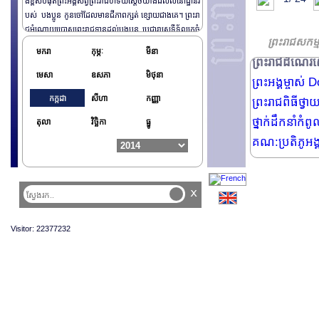
ង់ខ្ពស់បំផុត​ព្រះអង្គ​​សព្វព្រះរាជហទ័យស្តេចយាងដល់លំនៅដ្ឋានរ
បស់ បងប្អូន កូនចៅដែលមានជីភាពក្សត់ ខ្សោយជាង​គេ។ ព្រះរា
ព្រះរាជដំណើរសេ្
ជអំណោយប្រោសព្រះរាជទានដល់បងប្អូន​​ ប្រជារាស្រ្តទីទ័លក្រចំ
ព្រះរាជដំណើរសេ្
ព្រះរាជសកម្
នួន​ ០៤ គ្រួសារ មាន: អង្ករចំនួន​៥០ គក្រ មីមួយកេស ឃីតមួយ
មករា
កុម្ភៈ
មីនា
កញ្ជាប់ ក្នុងនោះមាន: មុងមួយ ភួយមួយ សារុងមួយ ក្រមាមួយ ក
ព្រះរាជដំណើរសេ្
ន្ទេល​មួយ(ទំហំ ១.៧៥ គុណ ១.៨០ម) អាវយឺត មានបោះពុម្ពផ្លា
មេសា
ឧសភា
មិថុនា
ព្រះអង្គ​ម្ចា
ក ព្រះរាជអំណោយ ព្រះករុណាជាអង្គម្ចាស់ជីវិតតម្កល់លើត្បូង ព្
កក្កដា
សីហា
កញ្ញា
ព្រះរាជពិធីថ្វ
រះមហាក្សត្រនៃព្រះរាជាណាចក្រកម្ពុជា ចំនួន មួយ ត្រីខ​កំប៉ុង
ដប់កំប៉ុង និង ថវិកាចំនួន ១០០.០០០រៀល។
ថ្នាក់ដឹកនាំក
តុលា
វិច្ឆិកា
ធ្នូ
គណ:ប្រតិភូអង្គ
ឯកអគ្គររដ្ឋទូ
ព្រះរាជពិធីឆ្ល
x
ព្រះរាជពិធីថ្វ
ព្រះរាជពិធីតម្ក
Visitor: 22377232
ព្រះរាជពិធីតម្ក
ព្រះរាជពិធីតម្ក
ព្រះរាជពិធីថ្
ព្រះរាជពិធីស្ត