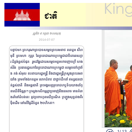
គណ:ប្រតិភូអង្គ
ឯកអគ្គររដ្ឋទូ
ព្រះរាជពិធីឆ្ល
ព្រះរាជពិធីថ្វ
រុក្ខទិវា ៩ កក្តដា ២០១៤(ត)
ព្រះរាជពិធីតម្ក
2014-07-07
ព្រះរាជពិធីតម្ក
បន្ទាប់មក ព្រះករុណាព្រះបាទសម្តេចព្រះបរមនាថ នរោត្តម សីហ
ព្រះរាជពិធីតម្ក
មុនី ព្រះមហា ក្សត្រ​ នៃព្រះរាជាណាចក្រកម្ពុជាជាទីគោរពសក្កា
ព្រះរាជពិធីថ្
រ:ដ៏ខ្ពង់​ខ្ពស់​បំផុត រួមដង្ហែដោយសម្តេចអគ្គមហាពញាចក្រី ហេង
សំរិន ប្រធានរដ្ឋសភានៃព្រះ​រាជា​ណាចក្រកម្ពុជា សម្តេចចៅហ្វាវាំ
ព្រះរាជពិធីស្ត
ង គង់ សំអុល ឧបនាយករដ្ឋមន្រ្តី និងជារដ្ឋមន្រ្តីក្រសួង​ព្រះ​បរមរា
រាជពិធីដង្ហែព
ជវាំង ព្រមទាំងឯកឧត្តម លោកជំទាវ ជាថ្នាក់ដឹកនាំ ឥស្សរជនជា
ន់ខ្ពស់ជាតិ និង​អន្តរជាតិ ព្រះអង្គសព្វព្រះរាជ​ហឬ​​ទ័យយាងដាំកូ
ព្រះរាជពិធីដង
នឈើនិមិត្តរូប​។ ក្រសួងកសិកម្មរុក្ខាប្រមាញ់​និងនេសាទ មាន​គំរោ
ព្រះរាជពិធីដង
ងដាំនៅដំបន់នេះ នូវ​ប្រភេទកូនឈើប្រណិត ក្រញួងសុទ្ធជាងពីរ
ព្រះរាជពិធីដង
ម៉ឺនដើម នៅលើផ្ទៃដី​ចំនួន ២០ហិកតា។
ព្រះរាជពិធីដង
ព្រះរាជពិធីយា
ព្រះរាជពិធីចំរើ
1/
13