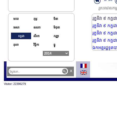
គណ:ប្រតិភូ សង្
ព្រះរាជសកម្
រុក្ខទិវា ៩ កក
រុក្ខទិវា ៩ កក
មករា
កុម្ភៈ
មីនា
រុក្ខទិវា ៩ កក
មេសា
ឧសភា
មិថុនា
រុក្ខទិវា ៩ កក
កក្កដា
សីហា
កញ្ញា
រុក្ខទិវា ៩ កក
តុលា
វិច្ឆិកា
ធ្នូ
ឯកអគ្គរដ្ឋទូតប
x
Visitor: 22396279