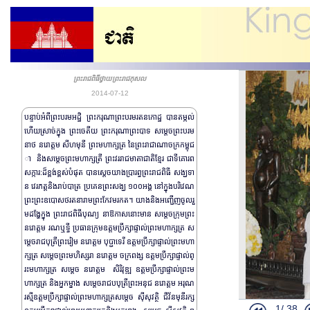
ព្រះរាជពិធីថ្វាយព្រះរាជកុសល
2014-07-12
បន្ទាប់អំពីព្រះបរមអដ្ឋិ ព្រះករុណាព្រះបរមរតនកោដ្ឋ បានតម្កល់
ហើយស្រាច់ក្នុង​ ​ព្រះ​ចេតីយ ព្រះករុណាព្រះបាទ សម្តេចព្រះបរម
នាថ នរោត្តម សីហមុនី ព្រះមហាក្សត្រ នៃព្រះរាជាណាចក្រកម្ពុជ
ា ​ និងសម្តេចព្រះមហាក្សត្រី ព្រះវររាជមាតាជាតិខ្មែរ​ ជាទីគោ​រព​
សក្ការ:​ដ៏ខ្ពង់ខ្ពស់បំផុត បានស្តេចយាងប្រារព្ធព្រះរាជពិធី សង្ឃទា
ន វេរភត្ត​ និងរាប់បាត្រ​ ប្រគេនព្រះសង្ឃ ១០០អង្គ​ នៅក្នុងបរិវេណ
ព្រះព្រះឧបោសថរត​នារាម​ព្រះកែវមរកត​។ យាងនិងអញ្ជើញចូលរួ
មដង្ហែក្នុង ព្រះរាជពិធីបុណ្យ នាឱកាសនោះមាន សម្តេចក្រុមព្រះ
ព្រះរាជដំណើរសេ្
នរោត្តម រណឬទ្ធី ប្រធានក្រុមឧត្តមប្រឹក្សាផ្ទាល់ព្រះមហាក្សត្រ ស
ព្រះរាជដំណើរសេ្
ម្តេចរាជបុត្រីព្រះរៀម នរោត្តម បុប្ជាទេរី ឧត្តមប្រឹក្សាផ្ទាល់ព្រះមហា
ព្រះរាជដំណើរសេ្
ក្សត្រ​ សម្តេចព្រះមហិស្សរា​ នរោត្តម ចក្រពង្ស ឧត្តមប្រឹក្សាផ្ទាល់ព្
រះមហាក្សត្រ​ សម្តេច នរោត្តម​ សិរិវុឌ្ឍ ឧត្តមប្រឹក្សាផ្ទាល់ព្រះម
ព្រះអង្គ​ម្ចា
ហាក្សត្រ និងអ្នកម្នាង សម្តេចរាជបបុត្រីព្រះអនុជ នរោត្តម អរុណ
ព្រះរាជពិធីថ្វ
រស្មី​ ឧត្តមប្រឹក្សាផ្ទាល់ព្រះមហាក្សត្រ​សម្តេច ស៊ីសុវត្ថិ ជីវ័នមុនីរក្ស
1/
38