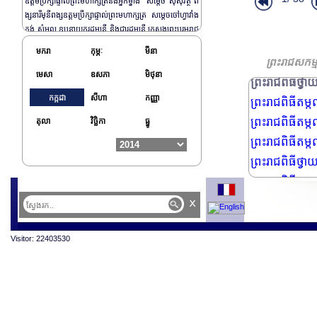
ឧត្តមប្រឹក្សាផ្ទាល់ព្រះមហាក្សត្រនិងអ្នកម្នាង ​ សម្តេច ស៊ីសុវត្ថិ ព
ថ្នាក់ដឹកនាំក
ង្សនារីមុនីពង្ស​ ឧត្តមប្រឹក្សាផ្ទាល់ព្រះមហាក្សត្រ សម្តេចចៅហ្វាវាំង
គណ:ប្រតិភូអង្គ
គង់ សំអុល ឧបនាយករដ្ឋមន្រី និងជារដ្ឋមន្រ្តី ក្រសួងព្រះបរមរាជ
ឯកអគ្គររដ្ឋទូ
វាំង ព្រមទាំង ព្រះរាជវង្សានុវង្ស និងនាមុឺនសព្វមុខ​​មន្រ្តីព្រះបរមរ
មករា
កុម្ភៈ
មីនា
ាជវាំងយ៉ាងច្រើនកុះករ។
ព្រះរាជពិធីឆ្ល
ព្រះរាជសកម្
មេសា
ឧសភា
មិថុនា
ព្រះរាជពិធីថ្វ
កក្កដា
សីហា
កញ្ញា
ព្រះរាជពិធីតម្ក
ព្រះរាជពិធីតម្ក
តុលា
វិច្ឆិកា
ធ្នូ
ព្រះរាជពិធីតម្ក
ព្រះរាជពិធីថ្
ព្រះរាជពិធីស្ត
រាជពិធីដង្ហែព
x
ព្រះរាជពិធីដង
Visitor: 22403530
ព្រះរាជពិធីដង
ព្រះរាជពិធីដង
ព្រះរាជពិធីដង
ព្រះរាជពិធីយា