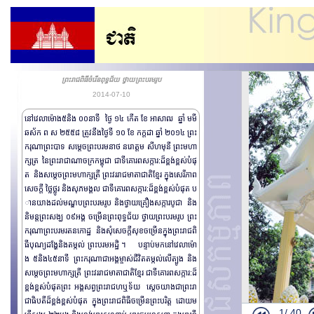
ព្រះរាជដំណើរសេ្
ព្រះរាជដំណើរសេ្
ព្រះអង្គ​ម្ចា
ព្រះរាជពិធីថ្វ
ថ្នាក់ដឹកនាំក
ព្រះរាជពិធីចំរើនពុទ្ធជ័យ ថ្វាយព្រះបរមរូប
2014-07-10
គណ:ប្រតិភូអង្គ
នៅវេលាម៉ោង៥​និង ០០នាទី ថ្ងៃ ១៤ កើត ខែ អាសាឍ ឆ្នាំ មមី
ឯកអគ្គររដ្ឋទូ
ឆស័ក ព ស ២៥៥៨ ត្រូវនឹងថ្ងៃទី ១០ ខែ កក្តដា ឆ្នាំ ២០១៤ ព្រះ
ព្រះរាជពិធីឆ្ល
ករុណាព្រះបាទ សម្តេចព្រះបរមនាថ នរោត្តម សីហមុនី ព្រះមហា
ព្រះរាជពិធីថ្វ
ក្សត្រ នៃព្រះរាជាណាចក្រកម្ពុជា ជាទីគោរពសក្ការ:ដ៏ខ្ពង់ខ្ពស់បំផុ
ត ​ និងសម្តេចព្រះមហាក្សត្រី ព្រះវររាជមាតាជាតិខ្មែរ ក្នុងសេរីភាព
ព្រះរាជពិធីតម្ក
សេចក្តី ថ្លៃថ្លូរ និងសុភមង្គល ជាទីគោរពសក្ការ:ដ៏ខ្ពង់ខ្ពស់បំផុត ប
ព្រះរាជពិធីតម្ក
ានយាងដល់មណ្ឌបព្រះបរមរូប និងថ្វាយគ្រឿងសក្ការបូជា និង
និមន្តព្រះសង្ឃ ០៩អង្គ ចម្រើនព្រះពុទ្ធជ័យ ថ្វាយព្រះបរមរូប ព្រះ
ព្រះរាជពិធីតម្ក
ករុណាព្រះបរមរតនកោដ្ឋ និងសុំសេចក្តីសុខចម្រើនក្នុងព្រះរាជពិ
ព្រះរាជពិធីថ្
ធីបុណ្យដង្ហែ​និងតម្កល់ ព្រះបរមអដ្ឋិ ។ បន្ទាប់មកនៅវេលា​ម៉ោ
ព្រះរាជពិធីស្ត
ង ៥និង​៤៥នាទី ព្រះករុណាជាអង្គម្ចាស់ជីវិតតម្កល់លើត្បូង និង
សម្តេចព្រះមហាក្សត្រី ព្រះវររាជមាតាជាតិខ្មែរ ជាទីគោរពសក្ការ:ដ៏
រាជពិធីដង្ហែព
ខ្ពង់ខ្ពស់បំផុតព្រះ អង្គសព្វព្រះរាជហឬទ័យ សេ្តចយាងជាព្រះរា
ព្រះរាជពិធីដង
ជាធិបតីដ៏ខ្ពង់ខ្ពស់បំផុត ក្នុងព្រះរាជពិធីចម្រើនព្រះបរិត្ត​ ដោយម
1/
40