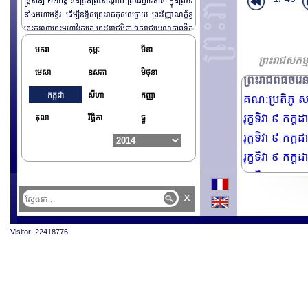
ន្ត្រីសង្ឃ ២២អង្គ និងទ្រង់ព្រះសណ្តាប់ ព្រះធម្មទេសនា ក្នុងព្រះទី
ព្រះរាជពិធីដង
នាំងមហាមន្ទីរ ដើម្បីឧទិ្ទសព្រះរាជកុសលថ្វាយ ព្រះវិញ្ញាណក្ខ័ន្ធ
ព្រះរាជពិធីដង
ព្រះករុណាព្រះមហាវីរក្សត្រ ព្រះវររាជបិតា ឯករាជ្យបូរណភាពទឹក
ព្រះរាជពិធីដង
ដី និងឯកភាពជាតិខ្មែរ ព្រះបរមរតនកោដ្ឋ ជាទីគោរពសក្ការ:ដ៏ខ្ពង់
មករា
កុម្ភៈ
មីនា
ខ្ពស់បំផុតនៃយើង។ យាងនិងអញ្ជើញចូលរួមដង្ហែក្នុង ព្រះរាជពិធី
ព្រះរាជពិធីយា
ព្រះរាជសកម្
បុណ្យ នាឱកាសនោះមាន សម្តេចអគ្គមហាព ញាចក្រី ហេង សំរិ
មេសា
ឧសភា
មិថុនា
ព្រះរាជពិធីចំរើ
ន ប្រធានរដ្ឋសភា នៃព្រះរាជាណាចក្រកម្ពុជាសម្តេចអគ្គមហា ស
កក្កដា
សីហា
កញ្ញា
េនាបតីតេជោ ហ៊ុន សែន នាយករដ្ឋមន្ត្រីនែព្រះរាជាណាចក្រក
គណ:ប្រតិភូ សង្
ម្ពុជា​និង សម្តេច​កិក្តិព្រឹទ្ធបណ្ឌិត ​ប៊ុន រ៉ានី​ហ៊ុន​ សែន សម្តេចក្រុម
រុក្ខទិវា ៩ កក
តុលា
វិច្ឆិកា
ធ្នូ
ព្រះ នរោត្តម រណឬទ្ធី ប្រធានក្រុមឧត្តមប្រឹក្សាផ្ទាល់ព្រះមហាក្សត្
រុក្ខទិវា ៩ កក
រ សម្តេចរាជបុត្រីព្រះរៀម នរោត្តម បុប្ជាទេរី ឧត្តមប្រឹក្សាផ្ទាល់ព្រ
ះមហាក្សត្រ​ សម្តេចព្រះមហិស្សរា​ នរោត្តម ចក្រពង្ស ឧត្តមប្រឹក្
រុក្ខទិវា ៩ កក
សាផ្ទាល់ព្រះមហាក្សត្រ​ សម្តេច នរោត្តម​ សិរិវុឌ្ឍ ឧត្តមប្រឹក្សាផ្ទា
រុក្ខទិវា ៩ កក
ល់ព្រះមហាក្សត្រ និងអ្នកម្នាង សម្តេចរាជបបុត្រីព្រះអនុជ នរោត្ត
ម អរុណរស្មី​ ឧត្តមប្រឹក្សាផ្ទាល់ព្រះមហាក្សត្រ​សម្តេច ស៊ីសុវត្ថិ ជីវ័
រុក្ខទិវា ៩ កក
x
នមុនីរក្ស ឧត្តមប្រឹក្សាផ្ទាល់ព្រះមហាក្សត្រនិងអ្នកម្នាង ​ សម្តេច ស៊ី
ឯកអគ្គរដ្ឋទូតប
សុវត្ថិ ពង្សនារីមុនីពង្ស​ ឧត្តមប្រឹក្សាផ្ទាល់ព្រះមហាក្សត្រ សម្តេចចៅ
Visitor: 22418776
ហ្វាវាំង គង់ សំអុល ឧបនាយករដ្ឋមន្រី និងជារដ្ឋមន្រ្តី ក្រសួងព្រះ
បរមរាជវាំង ព្រមទាំង ព្រះរាជវង្សានុវង្ស និង​​មន្រ្តីព្រះបរមរាជវាំង
ជាច្រើនរូប។