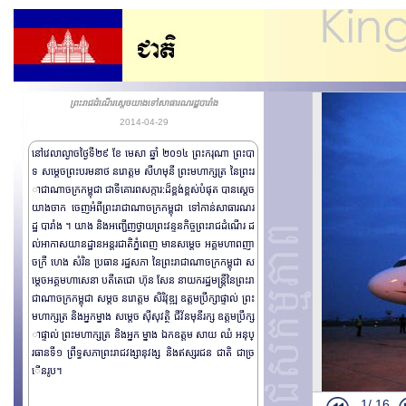
ព្រះរាជដំណើរសេ្តចយាងទៅសាធារណរដ្ឋបារាំង
2014-04-29
នៅវេលាល្ងាចថ្ងៃទី២៩ ខែ មេសា ឆ្នាំ ២០១៤ ព្រះករុណា ព្រះបា
ទ សម្តេចព្រះបរមនាថ នរោត្តម សីហមុនី ព្រះមហាក្សត្រ នៃព្រះរ
ាជាណាចក្រកម្ពុជា ជាទីគោរពសក្ការ:ដ៏ខ្ពង់ខ្ពស់បំផុត បានស្តេច
យាងចាក ចេញអំពីព្រះរាជាណាចក្រកម្ពុជា ទៅកាន់សាធារណរ
ដ្ឋ បារាំង ។ យាង និងអញ្ជើញថ្វាយព្រះវន្ទនកិច្ចព្រះរាជដំណើរ ដ
ល់អាកាសយានដ្ឋានអន្តរជាតិភ្នំពេញ មានសម្តេច អគ្គមហាពញា
ចក្រី ហេង សំរិន ប្រធាន រដ្ឋសភា នៃព្រះរាជាណាចក្រកម្ពុជា ស
ម្តេចអគ្គមហាសេនា បតីតេជោ ហ៊ុន សែន នាយករដ្ឋមន្ត្រីនៃព្រះរា
ជា​ណាចក្រកម្ពុជា សម្តច នរោត្តម សិរិវុឌ្ឍ ឧត្តមប្រឹក្សា​ផ្ទាល់ ព្រះ
មហាក្សត្រ និងអ្នកម្នាង សម្តេច ស៊ីសុវត្ថិ ជីវ័នមុនីរក្ស ឧត្តមប្រឹក្ស
ាផ្ទាល់ ព្រះមហាក្សត្រ និងអ្នក ម្នាង ឯកឧត្តម សាយ ឈំ អនុប្
រធានទី១ ព្រឹទ្ធ​សភា ​ព្រះរាជវង្សានុវង្ស និងឥស្សរ​ជន ជាតិ ជាច្រ
ើនរូប។
1/
16