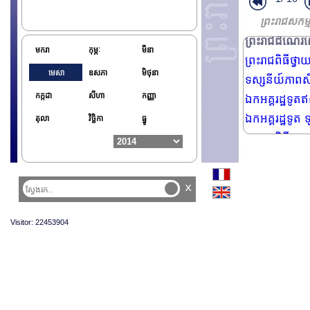
ព្រះរាជសកម
ព្រះរាជដំណើរ
មករា
កុម្ភៈ
មីនា
ព្រះរាជពិធីថ្វ
មេសា
ឧសភា
មិថុនា
ទស្សនីយ៍ភាពសិ
កក្កដា
សីហា
កញ្ញា
ឯកអគ្គរដ្ឋទូតឥ
ឯកអគ្គរដ្ឋទូត 
តុលា
វិច្ឆិកា
ធ្នូ
ព្រះរាជពិធីថ្វាយ
ព្រះរាជពិធីស្រង
ព្រះរាជពិធីទទួ
x
ឯកអគ្គរដ្ឋទូត 
ឯកអគ្គរដ្ឋទូត 
Visitor: 22453904
ព្រះរាជពិធីឧទ្
ព្រះរាជពិធីឧទ្
កិច្ចប្រជុំឧត្ត
លោក Michel B