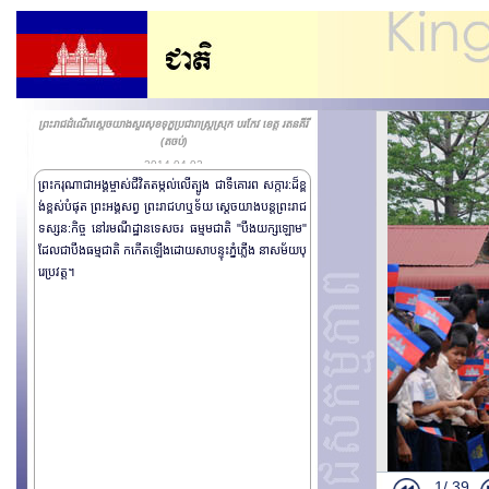
ព្រះរាជដំណើរសេ្តចយាងសួរសុខទុក្ខប្រជារាស្រ្តស្រុក បរកែវ ខេត្ត រតនគីរី
(តចប់)
2014-04-02
ព្រះករុណាជាអង្គម្ចាស់ជីវិតតម្កល់លើត្បូង ជាទីគោរព សក្ការ:ដ៏ខ្ព
ព្រះរាជដំណើរ
ង់ខ្ពស់បំផុត ព្រះអង្គសព្វ ព្រះរាជហឬទ័យ សេ្តចយាងបន្តព្រះរាជ
ព្រះរាជពិធីថ្វ
ទស្សន:កិច្ច នៅរមណីដ្ឋានទេសចរ ធម្មមជាតិ "បឹងយក្សឡោម"
ដែលជាបឹងធម្មជាតិ កកើតឡើងដោយសាបន្ទុះភ្នំភ្លើង នាសម័យបុ
ទស្សនីយ៍ភាពសិ
រេប្រវត្ត។
ឯកអគ្គរដ្ឋទូតឥ
ឯកអគ្គរដ្ឋទូត 
ព្រះរាជពិធីថ្វាយ
ព្រះរាជពិធីស្រង
ព្រះរាជពិធីទទួ
ឯកអគ្គរដ្ឋទូត 
ឯកអគ្គរដ្ឋទូត 
1/
39