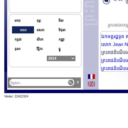
ព្រះរាជពិធីឧទ្
ព្រះរាជពិធីឧទ្
កិច្ចប្រជុំឧត្ត
មករា
កុម្ភៈ
មីនា
ព្រះរាជសកម
លោក Michel B
មេសា
ឧសភា
មិថុនា
ឯកអគ្គរដ្ឋទូត ស
កក្កដា
សីហា
កញ្ញា
លោក Jean Nam
តុលា
វិច្ឆិកា
ធ្នូ
ព្រះរាជដំណើរសេ
ព្រះរាជដំណើរសេ
ព្រះរាជដំណើរសេ
x
Visitor: 22422324