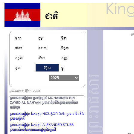
ព្រះរាជសារផ្ញើជូន ឯកឧត្តម PAUL BIYA ប្រធានាធិបតីនៃ
សាធារណរដ្ឋកាមេរូន
ព្រះរាជសារផ្ញើជូន ឯកឧត្តម KAÏS SAÏED ប្រធានាធិបតីនៃ
សាធារណរដ្ឋទុយនីស៊ី
ព្រះរាជសារផ្ញើថ្វាយព្រះករុណាព្រះបាទ FELIPE VI
ព្រះមហាក្សត្រនៃព្រះរាជាណាចក្រអេស្ប៉ាញ
ព្
ព្រះរាជសារផ្ញើជូន ឯកឧត្តម NIKOS
មករា
កុម្ភៈ
មីនា
CHRISTODOULIDES ប្រធានាធិបតីនៃសាធារណរដ្ឋស៊ីប
មេសា
ឧសភា
មិថុនា
ព្រះរាជសារផ្ញើជូន លោកជំទាវ GORDANA
SILJANOVSKA-DAVKOVA ប្រធានាធិបតីនៃសាធារណរដ្ឋ
កក្កដា
សីហា
កញ្ញា
ម៉ាសេដូនាខាងជើង
ព្រះរាជសារផ្ញើជូន ឯកឧត្តមបណ្ឌិត MASOUD
តុលា
វិច្ឆិកា
ធ្នូ
PEZESHKIAN ប្រធានាធិបតីនៃសាធារណរដ្ឋអ៊ីស្លាមអ៊ីរ៉ង់
ព្រះរាជសារផ្ញើជូន ឯកឧត្តម PETR PAVEL ប្រធានាធិបតីនៃ
សាធារណរដ្ឋឆេក
ព្រះរាជសារផ្ញើជូន ឯកឧត្តម RUMEN RADEV ប្រធានាធិបតី
ព្រះរាជសារ » វិច្ឆិកា - 2025
នៃសាធារណរដ្ឋប៊ុលហ្គារី
ព្រះរាជសារផ្ញើថ្វាយ អ្នកអង្គម្ចាស់ MOHAMMED BIN
ZAYED AL NAHYAN ប្រធានាធិបតីនៃប្រទេសអេមីរ៉ាត
អារ៉ាប់រួម
ព្រះរាជសារផ្ញើជូន ឯកឧត្តម NICUȘOR DAN ប្រធានាធិបតីនៃ
ប្រទេសរ៉ូម៉ានី
ព្រះរាជសារផ្ញើជូន ឯកឧត្តម ALEXANDER STUBB
ប្រធានាធិបតីនៃសាធារណរដ្ឋហ្វាំងឡង់ដ៏