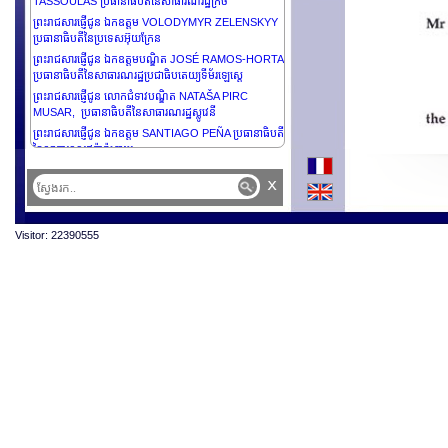
TASSOULAS ប្រធានាធិបតីនៃសាធារណរដ្ឋក្រិច
ព្រះរាជសារផ្ញើជូន ឯកឧត្តម VOLODYMYR ZELENSKYY
ប្រធានាធិបតីនៃប្រទេសអ៊ុយក្រែន
ព្រះរាជសារផ្ញើជូន ឯកឧត្តមបណ្ឌិត JOSÉ RAMOS-HORTA
ប្រធានាធិបតីនៃសាធារណរដ្ឋប្រជាធិបតេយ្យទីម័រឡេស្តេ
ព្រះរាជសារផ្ញើជូន លោកជំទាវបណ្ឌិត NATAŠA PIRC
MUSAR, ប្រធានាធិបតីនៃសាធារណរដ្ឋស្លូវេនី
ព្រះរាជសារផ្ញើជូន ឯកឧត្តម SANTIAGO PEÑA ប្រធានាធិបតី
នៃសាធារណរដ្ឋប៉ារ៉ាហ្គាយ
ព្រះរាជសារផ្ញើជូន ឯកឧត្តមនាយឧត្តមសេនីយ៍ជាន់ខ្ពស់ MIN
x
AUNG HLAING ប្រធានាធិបតីស្តីទី នៃសាធារណរដ្ឋ
សហភាពមីយ៉ាន់ម៉ា
ព្រះរាជសារផ្ញើជូន ឯកឧត្តម KASSYM-JOMART
Visitor: 22390555
TOKAYEV ប្រធានាធិបតីនៃសាធារណរដ្ឋកាហ្សាក់ស្ដង់
ព្រះរាជសារផ្ញើជូន លោកជំទាវ CATHERINE CONNOLLY
ប្រធានាធិបតីនៃប្រទេសអៀរឡង់ដ៏
ព្រះរាជសារផ្ញើថ្វាយ ព្រះករុណាព្រះបាទស៊ុលតង់ HAJI
HASSANAL BOLKIAH នៃប្រទេសប៊្រុយណេដារ៉ូសាឡាម
ព្រះរាជសារផ្ញើជូន ឯកឧត្តម SHAVKAT MIRZIYOYEV
ប្រធានាធិបតីនៃសាធារណរដ្ឋអ៊ូបេគីស្តង់
ព្រះរាជសារផ្ញើជូន ឯកឧត្តម ANTÓNIO GUTERRES អគ្គ
លេខាធិការនៃអង្គការសហប្រជាជាតិ
ព្រះរាជសារផ្ញើជូន ឯកឧត្តម ANURA KUMARA
DISANAYAKA ប្រធានាធិបតីនៃសាធារណរដ្ឋសង្គមនិយមប្រជា
ធិបតេយ្យស្រីលង្ការ