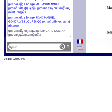
ព្រះរាជសារផ្ញើជូន ឯកឧត្តម MAHMOUD ABBAS
ប្រធានាធិបតីនៃរដ្ឋប៉ាឡេស្ទីន, ប្រធានគណៈកម្មការប្រតិបត្តិនៃអង្គ
ការរំដោះប៉ាឡេស្ទីន
ព្រះរាជសារផ្ញើជូន ឯកឧត្តម JOÃO MANUEL
GONÇALVES LOURENÇO ប្រធានាធិបតីនៃសាធារណរដ្ឋ
អង់ហ្គោឡា
ព្រះរាជសារផ្ញើថ្វាយព្រះករុណាព្រះបាទ CARL GUSTAF
ព្រះមហាក្សត្រនៃប្រទេសស៊ុយអ៊ែត
x
Visitor: 22390446