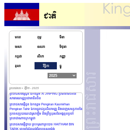
HUSSEIN ព្រះមហាក្សត្រនៃប្រទេសហ្សរដានី
ព្រះរាជសារផ្ញើជូន ឯកឧត្តម EMMANUEL MACRON
ប្រធានាធិបតីនៃសាធារណរដ្ឋបារាំង
ព្រះរាជសារផ្ញើជូន ឯកឧត្តមបណ្ឌិត Kao Kim Hourn អគ្គ
លេខាធិការអាស៊ាន
ព្រះរាជសារផ្ញើថ្វាយព្រះអង្គម្ចាស់ MOHAMMED BIN
SALMAN BIN ABDULAZIZ AL-SAUD រាជទាយាទ និង
មករា
កុម្ភៈ
មីនា
នាយករដ្ឋមន្រ្តី នៃព្រះរាជាណាចក្រអារ៉ាប់ប៊ីសាអូឌីត
ព្រះរាជសារផ្ញើថ្វាយព្រះករុណា SALMAN BIN ABDULAZIZ
មេសា
ឧសភា
មិថុនា
AL-SAUD ព្រះមហាក្សត្រនៃព្រះរាជាណាចក្រអារ៉ាប់ប៊ីសាអូឌីត
ព្រះរាជសារផ្ញើថ្វាយ NARUHITO ព្រះចៅអធិរាជជប៉ុន
កក្កដា
សីហា
កញ្ញា
ព្រះរាជសារផ្ញើថ្វាយព្រះករុណាព្រះបាទ PHILIPPE
ព្រះមហាក្សត្រនៃព្រះរាជាណាចក្រប៊ែលហ្សិច
តុលា
វិច្ឆិកា
ធ្នូ
ព្រះរាជសារផ្ញើជូន លោកជំទាវ SAM MOSTYN AC អគ្គ
ទេសាភិបាលនៃប្រទេសអូស្រ្តាលី
ព្រះរាជសារផ្ញើជូន ឯកឧត្តមបណ្ឌិត FRANK-WALTER
STEINMEIER ប្រធានាធិបតីនៃសាធារណរដ្ឋសហព័ន្ធអាល្លឺម៉ង់
ព្រះរាជសារ » វិច្ឆិកា - 2025
ព្រះរាជសារផ្ញើជូន ឯកឧត្តម XI JINPING ប្រធានាធិបតីនៃ
សាធារណរដ្ឋប្រជាមានិតចិន
ព្រះរាជសារផ្ញើជូន ឯកឧត្តម Pengiran Kasmirhan
Pengiran Tahir ឯកអគ្គរាជទូតវិសាមញ្ញ និងពេញសមត្ថភាពនៃ
ប្រទេសប្រុយណេដារូសាឡឹម និងព្រឹទ្ធបុរសនៃអង្គទូតប្រចាំ
ព្រះរាជាណាចក្រកម្ពុជា
ព្រះរាជសារផ្ញើថ្វាយ ព្រះករុណាព្រះបាទ HAITHAM BIN
TARIK ព្រះចៅស៊ុលតង់នៃប្រទេសអូម៉ង់