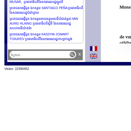
MUSAR, ប្រធានាធិបតីនៃសាធារណរដ្ឋស្លូវេនី
ព្រះរាជសារផ្ញើជូន ឯកឧត្តម SANTIAGO PEÑA ប្រធានាធិបតី
នៃសាធារណរដ្ឋប៉ារ៉ាហ្គាយ
ព្រះរាជសារផ្ញើជូន ឯកឧត្តមនាយឧត្តមសេនីយ៍ជាន់ខ្ពស់ MIN
AUNG HLAING ប្រធានាធិបតីស្តីទី នៃសាធារណរដ្ឋ
សហភាពមីយ៉ាន់ម៉ា
ព្រះរាជសារផ្ញើជូន ឯកឧត្តម KASSYM-JOMART
TOKAYEV ប្រធានាធិបតីនៃសាធារណរដ្ឋកាហ្សាក់ស្ដង់
ព្រះរាជសារផ្ញើជូន លោកជំទាវ CATHERINE CONNOLLY
ប្រធានាធិបតីនៃប្រទេសអៀរឡង់ដ៏
x
ព្រះរាជសារផ្ញើថ្វាយ ព្រះករុណាព្រះបាទស៊ុលតង់ HAJI
HASSANAL BOLKIAH នៃប្រទេសប៊្រុយណេដារ៉ូសាឡាម
ព្រះរាជសារផ្ញើជូន ឯកឧត្តម SHAVKAT MIRZIYOYEV
Visitor: 22390452
ប្រធានាធិបតីនៃសាធារណរដ្ឋអ៊ូបេគីស្តង់
ព្រះរាជសារផ្ញើជូន ឯកឧត្តម ANTÓNIO GUTERRES អគ្គ
លេខាធិការនៃអង្គការសហប្រជាជាតិ
ព្រះរាជសារផ្ញើជូន ឯកឧត្តម ANURA KUMARA
DISANAYAKA ប្រធានាធិបតីនៃសាធារណរដ្ឋសង្គមនិយមប្រជា
ធិបតេយ្យស្រីលង្ការ
ព្រះរាជសារផ្ញើជូន ឯកឧត្តម PETER PELLEGRINI
ប្រធានាធិបតីនៃសាធារណរដ្ឋស្លូវ៉ាគ
ព្រះរាជសារផ្ញើជូន ឯកឧត្តមបណ្ឌិត MOHAMED MUIZZU
ប្រធានាធិបតីនៃសាធារណរដ្ឋម៉ាល់ឌីវ
ព្រះរាជសារផ្ញើជូន ឯកឧត្តមបណ្ឌិត TAMÁS SULYOK
ប្រធានាធិបតីនៃប្រទេសហុងគ្រី