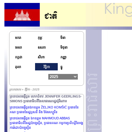
ព្រះមហាក្សត្រនៃចក្រភពអង់គ្លេស និង អៀរឡង់ដ៍ខាងជើង
ព្រះរាជសារផ្ញើជូន ឯកឧត្តម RECEP TAYYIP ERDOĞAN
ប្រធានាធិបតីនៃសាធារណរដ្ឋតួគី
ព្រះរាជសារផ្ញើជូន ឯកឧត្តម BASSIROU DIOMAYE
DIAKHAR FAYE ប្រធានាធិបតីនៃសាធារណរដ្ឋសេណេហ្គាល់
ព្រះរាជសារផ្ញើជូន ឯកឧត្តម VLADIMIR PUTIN ប្រធានាធិបតី
នៃសហព័ន្ធរុស្សី
មករា
កុម្ភៈ
មីនា
ព្រះរាជសារផ្ញើជូន ឯកឧត្តម MOHAMED OULD CHEIKH
EL GHAZOUANI ប្រធានាធិបតីនៃសាធារណរដ្ឋអ៊ីស្លាមម៉ូរីតានី
មេសា
ឧសភា
មិថុនា
ព្រះរាជសារផ្ញើជូន លោកជំទាវ MYRIAM SPITERI
កក្កដា
សីហា
កញ្ញា
DEBONO ប្រធានាធិបតីនៃសាធារណរដ្ឋម៉ាល់តា
ព្រះរាជសារផ្ញើជូន លោកជំទាវ DROUPADI MURMU
តុលា
វិច្ឆិកា
ធ្នូ
ប្រធានាធិបតីនៃសាធារណរដ្ឋឥណ្ឌា
ព្រះរាជសារផ្ញើជូន ឯកឧត្តម ALAR KARIS ប្រធានាធិបតីនៃ
សាធារណរដ្ឋអេស្តូនី
ព្រះរាជសារផ្ញើជូន ឯកឧត្តមនាយឧត្តមសេនីយ៍ JOSEPH
ព្រះរាជសារ » វិច្ឆិកា - 2025
AOUN ប្រធានាធិបតីនៃសាធារណរដ្ឋលីបង់
ព្រះរាជសារផ្ញើជូន លោកជំទាវ JENNIFER GEERLINGS-
SIMONS ប្រធានាធិបតីនៃសាធារណរដ្ឋស៊ូរីណាម
ព្រះរាជសារផ្ញើជូនឯកឧត្តម ŽELJKO KOMŠIĆ ប្រធាននៃ
គណៈប្រធាននៃរដ្ឋបូសនី និង អ៊ែរសេហ្គូវីន
ព្រះរាជសារផ្ញើជូន ឯកឧត្តម MAHMOUD ABBAS
ប្រធានាធិបតីនៃរដ្ឋប៉ាឡេស្ទីន, ប្រធានគណៈកម្មការប្រតិបត្តិនៃអង្គ
ការរំដោះប៉ាឡេស្ទីន