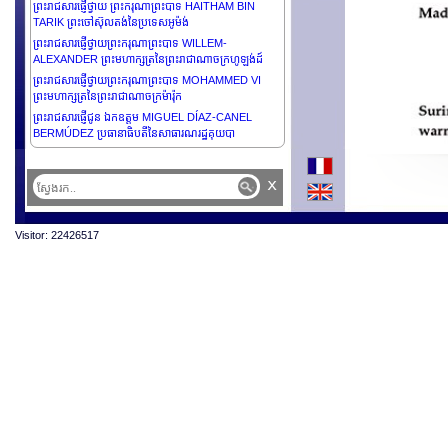
ព្រះរាជសារផ្ញើថ្វាយ ព្រះករុណាព្រះបាទ HAITHAM BIN
TARIK ព្រះចៅស៊ុលតង់នៃប្រទេសអូម៉ង់
ព្រះរាជសារផ្ញើថ្វាយព្រះករុណាព្រះបាទ WILLEM-
ALEXANDER ព្រះមហាក្សត្រនៃព្រះរាជាណាចក្រហូឡង់ដ៍
ព្រះរាជសារផ្ញើថ្វាយព្រះករុណាព្រះបាទ MOHAMMED VI
ព្រះមហាក្សត្រនៃព្រះរាជាណាចក្រម៉ារ៉ុក
ព្រះរាជសារផ្ញើជូន ឯកឧត្តម MIGUEL DÍAZ-CANEL
BERMÚDEZ ប្រធានាធិបតីនៃសាធារណរដ្ឋគុយបា
ព្រះរាជសារផ្ញើជូន ឯកឧត្តម THARMAN
SHANMUGARATNAM ប្រធានាធិបតីនៃសាធារណរដ្ឋសាំង
x
ហ្គាពួរ
ព្រះរាជសារផ្ញើជូន ឯកឧត្តម EDGARS RINKĒVIČS
ប្រធានាធិបតីនៃសាធារណរដ្ឋឡេតូនី
Visitor: 22426517
ព្រះរាជសារផ្ញើថ្វាយព្រះករុណា ABDULLAH II IBN AL
HUSSEIN ព្រះមហាក្សត្រនៃប្រទេសហ្សរដានី
ព្រះរាជសារផ្ញើជូន ឯកឧត្តម EMMANUEL MACRON
ប្រធានាធិបតីនៃសាធារណរដ្ឋបារាំង
ព្រះរាជសារផ្ញើជូន ឯកឧត្តមបណ្ឌិត Kao Kim Hourn អគ្គ
លេខាធិការអាស៊ាន
ព្រះរាជសារផ្ញើថ្វាយព្រះអង្គម្ចាស់ MOHAMMED BIN
SALMAN BIN ABDULAZIZ AL-SAUD រាជទាយាទ និង
នាយករដ្ឋមន្រ្តី នៃព្រះរាជាណាចក្រអារ៉ាប់ប៊ីសាអូឌីត
ព្រះរាជសារផ្ញើថ្វាយព្រះករុណា SALMAN BIN ABDULAZIZ
AL-SAUD ព្រះមហាក្សត្រនៃព្រះរាជាណាចក្រអារ៉ាប់ប៊ីសាអូឌីត
ព្រះរាជសារផ្ញើថ្វាយ NARUHITO ព្រះចៅអធិរាជជប៉ុន