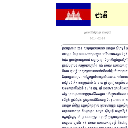
ព្រះរាជពិធីបុណ្យ មាឃបូជា
2014-02-14
ព្រះករុណាព្រះបាទ សម្តេចព្រះបរមនាថ នរោត្តម សីហមុនី ព
ហាក្សត្រ នៃព្រះរាជាណាចក្រកម្ពុជា ជាទីគោរពសក្ការ:ដ៏ខ្ពង់ខ
បំផុត ព្រះអង្គមានព្រះរាជ សទ្ធាជ្រះថ្លា ដ៏ប្រសើរខ្ពង់ខ្ពស់ក្រ
ត្រាស់បង្គាប់ឲ សម្តេចចៅហ្វាវាំង គង់ សំអុល ឧបនាយករដ្ឋម
និងជា រដ្ឋមន្រ្តី ក្រសួងព្រះបរមរាជវាំងដឹកនាំរៀបចំពោះព្រះរា
ធីបុណ្យមាឃបូជា នៅក្នុងព្រះវិហារព្រះកែវមរកត នៅវេល
លថ្ងៃ ១៥កើត ពេញបូរណ៌មី ខែ មាឃ ឆ្នាំ ម្សាញ់ បញ្ជស័ក 
២៥៥៧ត្រូវនឹងថ្ងៃទី ១៤ ខែ កុម្ភ: ឆ្នាំ ២០១៤។ យាងនិងអញ
ដង្ហែ ព្រះករុណាជាអង្គម្ចាស់ជីវិតតម្កល់ លើត្បូងជាទីគោរពស
រ:ដ៏ខ្ពង់ ខ្ពស់បំផុត ក្នុងព្រះរាជពិធីបុណ្យ ដ៏មង្គលនេះមាន ស
នរោត្តម សិរិវុឌ្ឍ ឧត្តមប្រឹក្សាផ្ទាល់ ព្រះមហាក្សត្រ ឧត្តមប្រឹក្ស
ល់ព្រះមហាក្សត្រ និងអ្នកម្នាង សម្តេច ស៊ីសុវត្ថិ ពង្សនារីមុនី
ឧត្តមប្រឹក្សាផ្ទាល់ ព្រះមហាក្សត្រ ឧត្តមប្រឹក្សាផ្ទាល់ព្រះមហាក
សម្តេចចៅហ្វាវាំង គង់ សំអុល ឧបនាយករដ្ឋមន្រី និងជារដ្ឋមន្