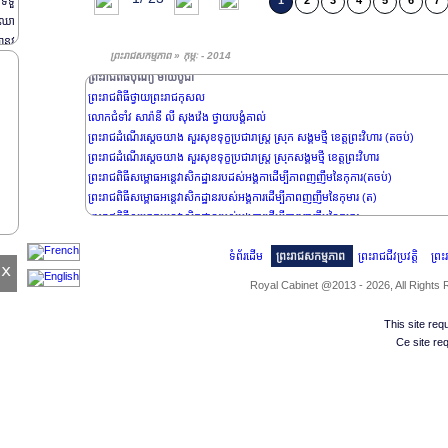
1
2
3
4
5
6
7
 ទទួ
លោកវេជ្ជបណ្ឌិត កែវ សាន ថ្វាយបង្គំគាល់
ម ឈា
លោកជំទាវ Isabelle HUA ថ្វាយបង្គំគាល់
ានុវ
ព្រះរាជសកម្មភាព » កុម្ភៈ - 2014
ព្រះរាជពិធីប្រោសព្រះរាជទាន ព្រះពរជ័យ
ព្រះរាជពិធីបុណ្យ មាឃបូជា
ព្រះរាជពិធីថ្វាយព្រះរាជកុសល
លោកជំទាំវ សារ៉ានី លី សុងវ៉េង ថ្វាយបង្គំគាល់
ព្រះរាជដំណើរសេ្តចយាង សួរសុខទុក្ខប្រជារាស្រ្ត ស្រុក សង្គមថ្មី ខេត្តព្រះវិហារ (តចប់)
ព្រះរាជដំណើរសេ្តចយាង សួរសុខទុក្ខប្រជារាស្រ្ត ស្រុកសង្គមថ្មី ខេត្តព្រះវិហារ
ព្រះរាជពិធីសម្ពោធអន្តេវាសិកដ្ឋានរបដស់អង្គកាដើម្បីភាពញញឹមនៃកុការ(តចប់)
ព្រះរាជពិធីសម្ពោធអន្តេវាសិកដ្ឋានរបស់អង្គការដើម្បីភាពញញឹមនៃកុមារ (ត)
ព្រះរាជពិធីសម្ពោធអន្តេវាសិកដ្ឋានរបស់អង្គការដើម្បីភាពញញឹមនៃកុមារ
លោក លាង ដឺលុច ថ្វាយបង្គំគាល់
ទំព័រដើម
ព្រះរាជសកម្មភាព
ព្រះរាជជីវប្រវត្តិ
ព្រ
x
Royal Cabinet @2013 - 2026, All Rights
This site re
Ce site re