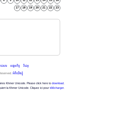
8
9
10
11
12
13
14
15
16
17
18
19
20
21
22
23
ះរាជសារ
សង្គមកិច្ច
វីដេអូ
 Reserved.
អំពីយើងខ្ញុំ
quires Khmer Unicode. Please click here to
download
.
quiert la Khmer Unicode. Cliquez ici pour
télécharger
.