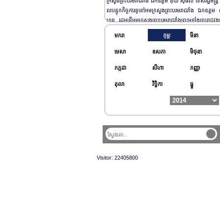
ក្រសួងព្រះបរមរាជវាំង ឯកឧត្តម គុយ សុផល ទេសរដ្ឋមន្រ្តី
លបន្ទុកកិច្ចការទូទៅអមក្រសួងព្រះបរមរាជវាំង ឯកឧត្ត
ហន រដ្ឋមន្រ្តីអមក្រសួងព្រះបរមរាជវាំងព្រះមទាំងព្រះរាជវង្ស
ង្សនិងនាហ្មឺនសព្វមុខមន្ត្រី ព្រះបរមរាជវាំងយ៉ាងច្រើនកុះករ។
មករា
កុម្ភៈ
មីនា
មេសា
ឧសភា
មិថុនា
កក្កដា
សីហា
កញ្ញា
តុលា
វិច្ឆិកា
ធ្នូ
Visitor: 22405800