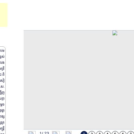
O f f i c i a l W e b s i t e
្រះម
្ពស់
ៃលែង
ន្រី
ជ ពិ
ារសៀ
ព.ស.
្ជើញ
ក្កា
ម្តច
ាផ្ទា
ពង្ស
្សត្រ
រ្តី
1/
23
ព្រះរាជដំណើរសេ្តចយាងទៅកាន់សាធារណរដ្ឋប្រជាមានិតចិន