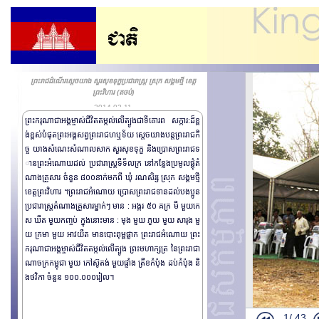
ព្រះរាជដំណើរសេ្តចយាង សួរសុខទុក្ខប្រជារាស្រ្ត ស្រុក សង្គមថ្មី ខេត្ត
ព្រះវិហារ (តចប់)
2014-02-11
ព្រះករុណាជាអង្គម្ចាស់ជីវិតតម្កល់លើត្បូងជាទីគោរព សក្ការ:ដ៏ខ្ព
ង់ខ្ពស់បំផុតព្រះអង្គសព្វព្រះរាជហឬទ័យ សេ្តចយាងបន្តព្រះរាជកិ
ច្ច យាងសំណេះសំណាលសាក សួរសុខទុក្ខ និងប្រោសព្រះរាជទ
ានព្រះអំណោយដល់ ប្រជារាស្រ្តទីទ័លក្រ នៅកន្លែងប្រមូលផ្តុំតំ
ណាងគ្រួសារ ចំនួន ៨០០នាក់មកពី ឃុំ រណសិរ្ស ស្រុក សង្គមថ្មី
ខេត្តព្រះវិហារ ។ព្រះរាជអំណោយ ប្រោសព្រះរាជទាន​ដល់បងប្អូន
ប្រជារាស្រ្តតំណាងគ្រួសារម្នាក់ៗ​ ​មាន : អង្ករ ៥០ គក្រ មី មួយកេ
ស ឃឹត មួយ​ កញ្ចប់ ក្នុងនោះមាន : មុង មួយ ភួយ មួយ សារុង មួ
យ ក្រមា មួយ អាវយឺត មានបោះពុម្ពផ្លាក ព្រះរាជ​អំណោយ ព្រះ
ករុណាជាអង្គម្ចាស់ជីវិតតម្កល់​លើត្បូង ព្រះមហាក្សត្រ នៃព្រះរាជា
ព្រះរាជដំណើរ
ណាចក្រកម្ពុជា មួយ កៅស៊ូតង់ មួយផ្ទាំង ត្រីខកំប៉ុង ដប់កំប៉ុង និ
ង​ថវិកា ចំនួន ១០០.០០០រៀល។
លោកវេជ្ជបណ្ឌិ
លោកជំទាវ Isab
1/
43