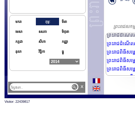
ព្រះរាជពិធីប្
ព្រះរាជពិធីបុ
ព្រះរាជពិធីថ្វ
មករា
កុម្ភៈ
មីនា
លោកជំទាំវ សារ៉
ព្រះរាជសកម្ម
មេសា
ឧសភា
មិថុនា
ព្រះរាជដំណើរសេ្
កក្កដា
សីហា
កញ្ញា
ព្រះរាជដំណើរសេ្
ព្រះរាជពិធីសម
តុលា
វិច្ឆិកា
ធ្នូ
ព្រះរាជពិធីសម្
ព្រះរាជពិធីសម្
លោក លាង ដឺលុច
x
Visitor: 22439817