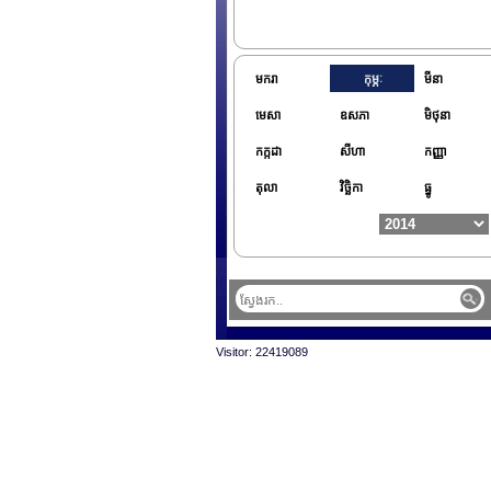
មករា
កុម្ភៈ
មីនា
មេសា
ឧសភា
មិថុនា
កក្កដា
សីហា
កញ្ញា
តុលា
វិច្ឆិកា
ធ្នូ
Visitor: 22419089