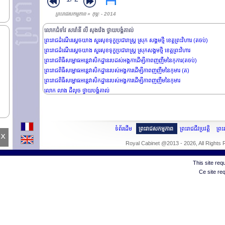
ព្រះរាជពិធីប្រោសព្រះរាជទាន ព្រះពរជ័យ
ព្រះរាជពិធីបុណ្យ មាឃបូជា
ព្រះរាជសកម្មភាព » កុម្ភៈ - 2014
ព្រះរាជពិធីថ្វាយព្រះរាជកុសល
លោកជំទាំវ សារ៉ានី លី សុងវ៉េង ថ្វាយបង្គំគាល់
ព្រះរាជដំណើរសេ្តចយាង សួរសុខទុក្ខប្រជារាស្រ្ត ស្រុក សង្គមថ្មី ខេត្តព្រះវិហារ (តចប់)
ព្រះរាជដំណើរសេ្តចយាង សួរសុខទុក្ខប្រជារាស្រ្ត ស្រុកសង្គមថ្មី ខេត្តព្រះវិហារ
ព្រះរាជពិធីសម្ពោធអន្តេវាសិកដ្ឋានរបដស់អង្គកាដើម្បីភាពញញឹមនៃកុការ(តចប់)
ព្រះរាជពិធីសម្ពោធអន្តេវាសិកដ្ឋានរបស់អង្គការដើម្បីភាពញញឹមនៃកុមារ (ត)
ព្រះរាជពិធីសម្ពោធអន្តេវាសិកដ្ឋានរបស់អង្គការដើម្បីភាពញញឹមនៃកុមារ
លោក លាង ដឺលុច ថ្វាយបង្គំគាល់
ទំព័រដើម
ព្រះរាជសកម្មភាព
ព្រះរាជជីវប្រវត្តិ
ព្រ
x
Royal Cabinet @2013 - 2026, All Rights
This site re
Ce site re