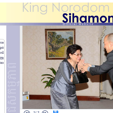
O f f i c i a l W e b s i t e
្រះម
្ពស់
ោកជំ
ើញចូ
និង០
ព្រះរាជដំណើរសេ្តចយាងទៅកាន់សាធារណរដ្ឋប្រជាមានិតចិន
លោកវេជ្ជបណ្ឌិត កែវ សាន ថ្វាយបង្គំគាល់
លោកជំទាវ Isabelle HUA ថ្វាយបង្គំគាល់
1/
2