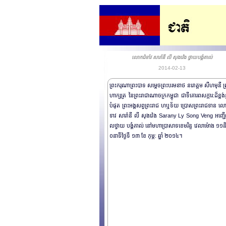
លោកជំទាំវ សារ៉ានី លី សុងវ៉េង ថ្វាយបង្គំគាល់
2014-02-13
ព្រះករុណាព្រះបាទ សម្តេចព្រះបរមនាថ នរោត្តម សីហមុនី ព
ហាក្សត្រ នៃព្រះរាជាណាចក្រកម្ពុជា ជាទីគោរពសក្ការ:ដ៏ខ្ពង់ខ
បំផុត ព្រះអង្គសព្វព្រះរាជ ហឬទ័យ ប្រោសព្រះរាជទាន ល
ទាវ សារ៉ានី លី សុងវ៉េង Sarany Ly Song Veng អញ្ជ
លថ្វាយ បង្គំគាល់ នៅមហាប្រាសាទខេមរិន្ទ វេលាម៉ោង ១១
០នាទីថ្ងៃទី ១៣ ខែ កុម្ភ: ឆ្នាំ ២០១៤។