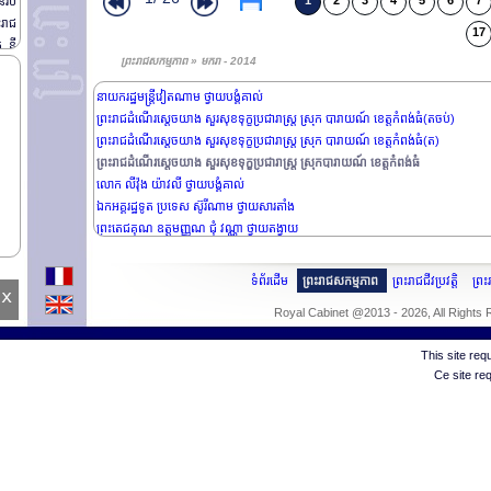
1
2
3
4
5
6
7
ានរប
ឯកអគ្គរាជទូតតែងតាំងថ្មី ថ្វាយបង្គំគាល់
ះរាជ
ឯកឧត្តម ទ្រឿង ម៉ាលី ថ្វាយបង្គំគាល់
17
រ នី
ឯកអគ្គរដ្ឋទូត ប្រទេស អេហ្សីប ថ្វាយសារតាំង
ព្រះរាជសកម្មភាព » មករា - 2014
ក្នុ
ព្រះរាជពិធីថ្វាយព្រះរាជកុសល
ត មា
នាយករដ្ឋមន្រ្តីវៀតណាម ថ្វាយបង្គំគាល់
តម្ក
ព្រះរាជដំណើរសេ្តចយាង សួរសុខទុក្ខប្រជារាស្រ្ត ស្រុក បារាយណ៍ ខេត្តកំពង់ធំ(តចប់)
 មួយ
ព្រះរាជដំណើរសេ្តចយាង សួរសុខទុក្ខប្រជារាស្រ្ត ស្រុក បារាយណ៍ ខេត្តកំពង់ធំ(ត)
៉ឺនរ
ព្រះរាជដំណើរសេ្តចយាង សួរសុខទុក្ខប្រជារាស្រ្ត ស្រុកបារាយណ៍ ខេត្តកំពង់ធំ
លោក លីវ៉ុង យ៉ាវលី ថ្វាយបង្គំគាល់
ឯកអគ្គរដ្ឋទូត ប្រទេស ស៊ូរីណាម ថ្វាយសារតាំង
ព្រះតេជគុណ ឧត្តមញ្ញណ ជុំ វណ្ណា ថ្វាយតង្វាយ
ទំព័រដើម
ព្រះរាជសកម្មភាព
ព្រះរាជជីវប្រវត្តិ
ព្រ
x
Royal Cabinet @2013 - 2026, All Rights
This site re
Ce site re