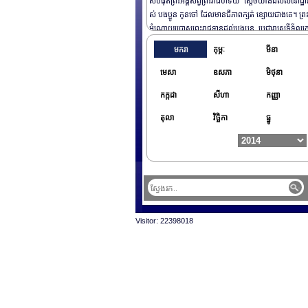
ស់បំផុតព្រះអង្គសព្វព្រះរាជហទ័យ ស្តេចយាងដល់លំនៅដ្ឋ
ស់ បងប្អូន កូនចៅ ដែលមានជីភាពក្សត់ ខ្សោយជាងគេ។ ព្រ
អំណោយប្រោសព្រះរាជទានដល់បងប្អូន ប្រជា​រាស្រ្តទីទ័លក្
មួយៗមាន: អង្ករចំនួន៥០ គក្រ មីមួយកេស ឃឹតមួយកញ្ជាប់ 
មករា
កុម្ភៈ
មីនា
ងនោះមាន: មុងមួយ ភួយមួយ សារុងមួយ ក្រមាមួយ អាវយឺ
នបោះពុម្ព​ផ្លាក ព្រះរាជអំណោយ ព្រះករុណាជាអង្គម្ចាស់ជីវិត
មេសា
ឧសភា
មិថុនា
ល់​លើត្បូង ព្រះមហាក្សត្រ នៃព្រះរាជាណាចក្រកម្ពុជា​ចំនួន
កក្កដា
សីហា
កញ្ញា
កៅស៊ូតង់មួយផ្ទាំង ត្រីខកំប៉ុងដប់កំពុង និង ថវិកាចំនួន ១០ម
ៀល។
តុលា
វិច្ឆិកា
ធ្នូ
Visitor: 22398018