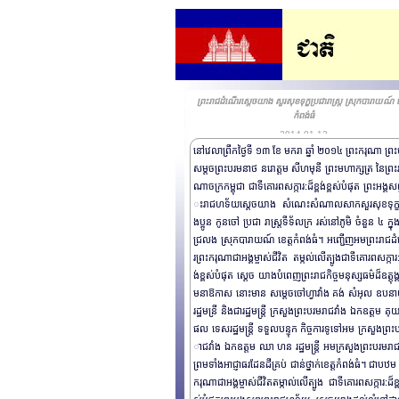
ព្រះរាជដំណើរសេ្តចយាង សួរសុខទុក្ខប្រជារាស្រ្ត ស្រុកបារាយណ៍ ខ
កំពង់ធំ
2014-01-13
នៅវេលាព្រឹកថ្ងៃទី ១៣ ខែ មករា ឆ្នាំ ២០១៤ ព្រះករុណា​ ព្រ
សម្តច​ព្រះបរមនាថ នរោត្តម សីហមុនី ព្រះមហាក្សត្រ នៃព្រះ​
ណាចក្រកម្ពុជា ជាទីគោរពសក្ការ:ដ៏ខ្ពង់ខ្ពស់បំផុត ព្រះអង្គសព្
ះរាជ​ហទ័យ​សេ្តចយាង សំណេះសំណាល​​សាកសួរសុខទុក្
ងប្អូន កូនចៅ ប្រជា រាស្រ្តទីទ័លក្រ រស់នៅភូមិ ចំនួន ៤ ក្នុង
ជ្រលង ស្រុកបារាយណ៍ ខេត្តកំពង់ធំ។ អញ្ជើញអមព្រះរាជ
រព្រះករុណាជាអង្គម្ចាស់ជីវិត តម្កល់លើត្បូងជាទីគោរពសក្ការ:ដ
ង់ខ្ពស់បំផុត សេ្តច យាងបំពេញព្រះរាជកិច្ចមនុស្សធម៌ដ៏ឧត្តុង្គ
មនាឱកាស នោះមាន សម្តេចចៅហ្វាវាំង គង់ សំអុល ឧបន
រដ្ឋមន្រី និងជារដ្ឋមន្រ្តី ក្រសួងព្រះបរមរាជវាំង ឯកឧត្តម គុ
ផល ទេសរដ្ឋមន្រ្តី ទទួលបន្ទុក កិច្ចការទូទៅអម ក្រសួងព្រះ
ាជវាំង ឯកឧត្តម ឈា ហន រដ្ឋមន្រ្តី អមក្រសួងព្រះបរមរាជ
ព្រមទាំងអាជ្ញា​ធរដែនដីគ្រប់ ជាន់ថ្នាក់ខេត្តកំពង់ធំ។ ជាបឋម 
ករុណាជាអង្គម្ចាស់ជីវិតតម្កាល់លើត្បូង ជាទីគោរពសក្ការ:ដ៏ខ្ពង