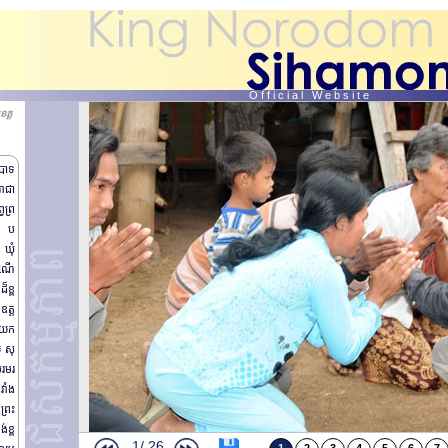
O f f i c i a l W e b s i t e
េត្ត
ះបាទ
រាជា
វព្រ
ខ ប
 ឃុំ
ដំណើ
៏ខ្ព
ឧត្ត
ាយក
យ សុ
ព្រះរាជពិធីថ្វាយព្រះរាជកុសល
បរមរ
ព្រះរាជដំណើរសេ្តចយាង សួរសុខទុក្ខប្រជារាស្រ្ត ស្រុក សាមគ្កីមានជ័យ ខេត្តកំពង់ឆ្នាំង(តចប់)
វាំង
ព្រះរាជដំណើរសេ្តចយាង សួរសុខទុក្ខប្រជារាស្រ្ត ស្រុក សាមគ្គីមានជ័យ ខេត្តកំពង់ឆ្នាំង(ត)
ព្រះ
ព្រះរាជដំណើរសេ្តចយាង សួរសុខទុក្ខប្រជារាស្រ្ត ស្រុកសាមគ្គីមានជ័យ ខេត្តកំពង់ឆ្នាំង
់ខ្ព
ព្រះរាជពិធីប្រោសព្រះរាជទាន ព្រះពរជ័យ
1/
26