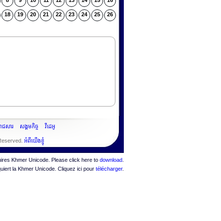
8
9
10
11
12
13
14
15
16
18
19
20
21
22
23
24
25
26
ះរាជសារ
សង្គមកិច្ច
វីដេអូ
 Reserved.
អំពីយើងខ្ញុំ
quires Khmer Unicode. Please click here to
download
.
quiert la Khmer Unicode. Cliquez ici pour
télécharger
.