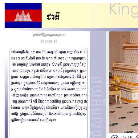
ព្រះរាជពិធីថ្វាយព្រះរាជកុសល
2014-01-30
នៅវេលាព្រឹកថ្ងៃ ១៥ រោច ខែ បុស្ស ឆ្នាំ ម្សាញ់ បញ្ញាស័ក ព ស
២៥៥៧ ត្រូវនឹងថ្ងៃទី ៣០ ខែ មករា ឆ្នាំ ២០១៤ ព្រះករុណាព្រះប
ាទ សម្តេចព្រះបរមនាថ នរោត្តម សីហមុនី ព្រះមហាក្សត្រ នៃព្រ
ះរាជាណាចក្រ កម្ពុជា ជាទីគោរពសក្ការ:ដ៏ខ្ពង់ខ្ពស់បំផុត ព្រះអ
ង្គបាន សព្វព្រះ រាជហឬទ័យ សេ្តចយាងជាព្រះរាជាធិបតីដ៏ ខ្ពង់
ខ្ពស់បំផុត ក្នុងព្រះរាជពិធីសង្ឃទានវេរភត្ត ប្រគេន មន្ត្រីសង្ឃ ៥អ
ង្គ ក្នុងព្រះទីនាំងមហាមន្ទីរ ដើម្បីឧទិ្ទស ព្រះរាជ កុសល ថ្វាយ ព្រ
ះវិញ្ញាណក្ខ័ន្ធ ព្រះករុណាព្រះ មហាវីរក្សត្រ ព្រះវររាជបិតា ឯករ
ាជ្យ បូរណភាពទឹកដី និងឯកភាពជាតិខ្មែរ ព្រះបរមរតនកោដ្ឋ ជា
ទីគោរព សក្ការ:ដ៏ខ្ពង់ខ្ពស់បំផុតនៃយើង។ យាងនិងអញ្ជើញចូលរួ
មដង្ហែ ក្នុងព្រះរាជពិធីបុណ្យនា ឱកាសនោះមាន ព្រះរាជវង្សានុវ
ង្សនិងមន្រ្តី​ព្រះបរម​រាជវាំងជាច្រើនរូប។
1/
16