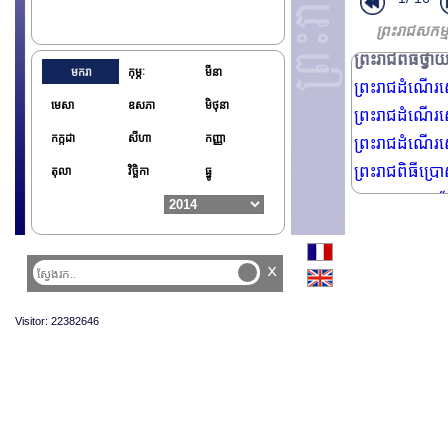
ព្រះរាជសកម្
ព្រះរាជពិធីថ្វ
មករា
កុម្ភៈ
មីនា
ព្រះរាជដំណើរសេ
មេសា
ឧសភា
មិថុនា
ព្រះរាជដំណើរសេ
កក្កដា
សីហា
កញ្ញា
ព្រះរាជដំណើរសេ
ព្រះរាជពិធីប្
តុលា
វិច្ឆិកា
ធ្នូ
ឯកអគ្គរាជទូតតែង
ឯកឧត្តម ទ្រឿង 
ឯកអគ្គរដ្ឋទូត 
x
ព្រះរាជពិធីថ្វ
នាយករដ្ឋមន្រ្ត
Visitor: 22382646
ព្រះរាជដំណើរសេ
ព្រះរាជដំណើរសេ
ព្រះរាជដំណើរសេ
លោក លីវ៉ុង យ៉ា