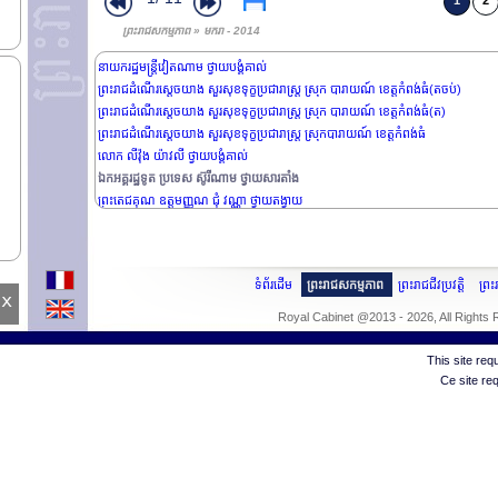
ឯកឧត្តម ទ្រឿង ម៉ាលី ថ្វាយបង្គំគាល់
1
2
ឯកអគ្គរដ្ឋទូត ប្រទេស អេហ្សីប ថ្វាយសារតាំង
ព្រះរាជសកម្មភាព » មករា - 2014
ព្រះរាជពិធីថ្វាយព្រះរាជកុសល
នាយករដ្ឋមន្រ្តីវៀតណាម ថ្វាយបង្គំគាល់
ព្រះរាជដំណើរសេ្តចយាង សួរសុខទុក្ខប្រជារាស្រ្ត ស្រុក បារាយណ៍ ខេត្តកំពង់ធំ(តចប់)
ព្រះរាជដំណើរសេ្តចយាង សួរសុខទុក្ខប្រជារាស្រ្ត ស្រុក បារាយណ៍ ខេត្តកំពង់ធំ(ត)
ព្រះរាជដំណើរសេ្តចយាង សួរសុខទុក្ខប្រជារាស្រ្ត ស្រុកបារាយណ៍ ខេត្តកំពង់ធំ
លោក លីវ៉ុង យ៉ាវលី ថ្វាយបង្គំគាល់
ឯកអគ្គរដ្ឋទូត ប្រទេស ស៊ូរីណាម ថ្វាយសារតាំង
ព្រះតេជគុណ ឧត្តមញ្ញណ ជុំ វណ្ណា ថ្វាយតង្វាយ
ទំព័រដើម
ព្រះរាជសកម្មភាព
ព្រះរាជជីវប្រវត្តិ
ព្រ
x
Royal Cabinet @2013 - 2026, All Rights
This site re
Ce site re