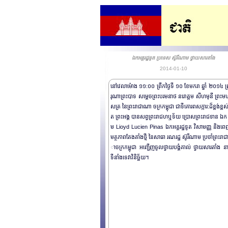
ឯកអគ្គរដ្ឋទូត ប្រទេស ស៊ូរីណាម ថ្វាយសារតាំង
2014-01-10
នៅវេលាម៉ោង ១១:០០ ព្រឹកថ្ងៃទី ១០ ខែមករា ឆ្នាំ ២០១៤ ព
រុណាព្រះបាទ សម្តេចព្រះបរមនាថ នរោត្តម សីហមុនី ព្រះម
សត្រ នៃព្រះរាជាណា ចក្រកម្ពុជា ជាទីគោរពសក្ការ:ដ៏ខ្ពង់ខ្ពស់
ត ព្រះអង្គ បានសព្វព្រះរាជហឬទ័យ ប្រោសព្រះរាជទាន ឯក 
ម Lioyd Lucien Pinas ឯកអគ្គរដ្ឋទូត វិសាមញ្ញ និង
មត្ថភាពតែងតាំងថ្មី នៃសាធា រណរដ្ឋ ស៊ូរីណាម ប្រចាំព្រះរ
ាចក្រកម្ពុជា អញ្ជើញចូលថ្វាយបង្គំគាល់ ថ្វាយសារតាំង នា
ទីនាំងទេវាវិនិច្ឆ័យ។