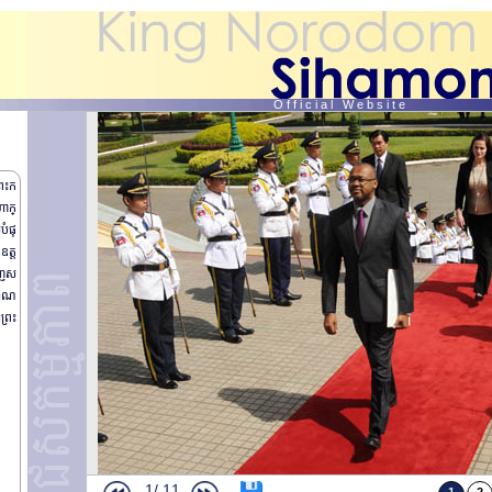
O f f i c i a l W e b s i t e
្រះក
ហាក្
បំផុ
ឧត្ត
ពេញស
ាជាណ
ព្រះ
ព្រះរាជពិធីថ្វាយព្រះរាជកុសល
ព្រះរាជដំណើរសេ្តចយាង សួរសុខទុក្ខប្រជារាស្រ្ត ស្រុក សាមគ្កីមានជ័យ ខេត្តកំពង់ឆ្នាំង(តចប់)
ព្រះរាជដំណើរសេ្តចយាង សួរសុខទុក្ខប្រជារាស្រ្ត ស្រុក សាមគ្គីមានជ័យ ខេត្តកំពង់ឆ្នាំង(ត)
ព្រះរាជដំណើរសេ្តចយាង សួរសុខទុក្ខប្រជារាស្រ្ត ស្រុកសាមគ្គីមានជ័យ ខេត្តកំពង់ឆ្នាំង
ព្រះរាជពិធីប្រោសព្រះរាជទាន ព្រះពរជ័យ
ឯកអគ្គរាជទូតតែងតាំងថ្មី ថ្វាយបង្គំគាល់
1/
11