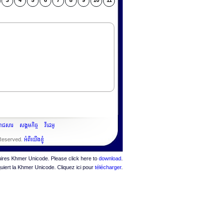
3
4
5
6
7
8
9
10
11
ះរាជសារ
សង្គមកិច្ច
វីដេអូ
 Reserved.
អំពីយើងខ្ញុំ
quires Khmer Unicode. Please click here to
download
.
quiert la Khmer Unicode. Cliquez ici pour
télécharger
.