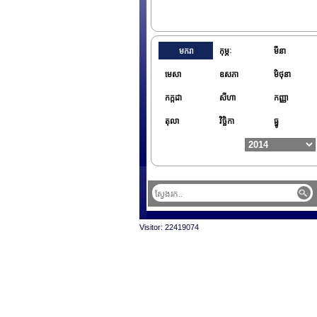
មករា
កុម្ភៈ
មីនា
មេសា
ឧសភា
មិថុនា
កក្កដា
សីហា
កញ្ញា
តុលា
វិច្ឆិកា
ធ្នូ
Visitor: 22419074