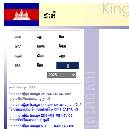
មករា
កុម្ភៈ
មីនា
មេសា
ឧសភា
មិថុនា
កក្កដា
សីហា
កញ្ញា
តុលា
វិច្ឆិកា
ធ្នូ
ព្រះរាជសារផ្ញើជូន ឯកឧត្តមនាយឧត្តមសេនីយ៍ជាន់ខ្ពស់ MIN
AUNG HLAING ប្រធានាធិបតីស្តីទី នៃសាធារណរដ្ឋ
សហភាពមីយ៉ាន់ម៉ា
ព្រះរាជសារផ្ញើជូន ឯកឧត្តម MIGUEL DÍAZ-CANEL
ព្រះរាជសារ » ធ្នូ - 2025
BERMÚDEZ ប្រធានាធិបតីនៃសាធារណរដ្ឋគុយបា
ព្រះរាជសារផ្ញើជូន ឯកឧត្តម ZORAN MILANOVIĆ
ប្រធានាធិបតីនៃសាធារណរដ្ឋក្រូអាស៊ី
ព្រះរាជសារផ្ញើជូន ឯកឧត្តម LEE JAE MYUNG ប្រធានាធិបតី
នៃសាធារណរដ្ឋកូរ៉េ និងលោកជំទាវទី ១ KIM HEA KYUNG
ព្រះរាជសារផ្ញើជូន ឯកឧត្តម EDGARS RINKĒVIČS
ប្រធានាធិបតីនៃសាធារណរដ្ឋឡេតូនី
ព្រះរាជសារផ្ញើជូន ឯកឧត្តម MIKHEIL KAVELASHVILI