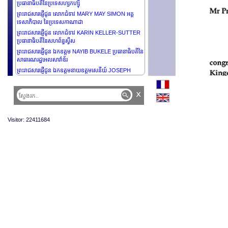
ប្រធានាធិបតីនៃប្រទេសហ្សកហ្ស៊ី
ព្រះរាជសារផ្ញើជូន លោកជំទាវ MARY MAY SIMON អគ្គ
ទេសាភិបាល នៃប្រទេសកាណាដា
ព្រះរាជសារផ្ញើជូន លោកជំទាវ KARIN KELLER-SUTTER
ប្រធានាធិបតីនៃសហព័ន្ធស្វីស
ព្រះរាជសារផ្ញើជូន ឯកឧត្តម NAYIB BUKELE ប្រធានាធិបតីនៃ
សាធារណរដ្ឋអេលសាវ៉ាឌ័រ
ព្រះរាជសារផ្ញើជូន ឯកឧត្តមនាយឧត្តមសេនីយ៍ JOSEPH
AOUN ប្រធានាធិបតីនៃសាធារណរដ្ឋលីបង់
ព្រះរាជសារផ្ញើជូន អ្នកអង្គម្ចាស់ Fra’ JOHN T. DUNLAP
x
ប្រមុខរដ្ឋនៃ SMO of Malta
ព្រះរាជសារផ្ញើថ្វាយ អ្នកអង្គម្ចាស់ TAMIM BIN HAMAD AL-
THANI អេមារនៃរដ្ឋកាតា
Visitor: 22411684
ព្រះរាជសារផ្ញើថ្វាយ ព្រះករុណាព្រះបាទ HAMAD BIN ISA AL
KHALIFA ព្រះមហាក្សត្រនៃព្រះរាជាណាចក្រប៉ារ៉ែន
ព្រះរាជសារផ្ញើជូន ឯកឧត្តម NAWAF SALAM នាយករដ្ឋមន្ត្រី
នៃសាធារណរដ្ឋលីបង់
ព្រះរាជសារផ្ញើជូន ឯកឧត្តមបណ្ឌិត WILLIAM SAMOEI
RUTO, PhD., C.G.H., ប្រធានាធិបតី និងជាអគ្គមេបញ្ជាការ
នៃកងកម្លាំងការពារនៃសាធារណរដ្ឋកេនយ៉ា
ព្រះរាជសារផ្ញើជូន ឯកឧត្តមបណ្ឌិត WILLIAM SAMOEI
RUTO, PhD., C.G.H., ប្រធានាធិបតី និងជាអគ្គមេបញ្ជាការ
នៃកងកម្លាំងការពារនៃសាធារណរដ្ឋកេនយ៉ា
ព្រះរាជសន្ទរកថា ព្រះករុណាព្រះបាទ នរោត្តម សីហមុនី
ព្រះមហាក្សត្រ នៃព្រះរាជាណាចក្រកម្ពុជា ជាទីគោរពសក្ការ:ដ៏