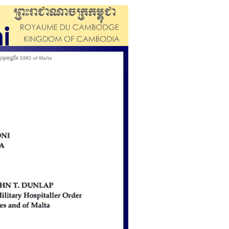
ប្រមុខរដ្ឋនៃ SMO of Malta