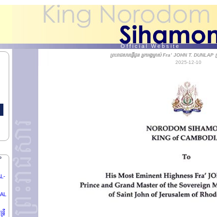
ិបតី
NG
O f f i c i a l W e b s i t e
ព្រះរាជសារផ្ញើជូន អ្នកអង្គម្ចាស់ Fra’ JOHN T. DUNLAP 
2025-12-10
ER
តីនៃ
P
AL-
 AL
្រី