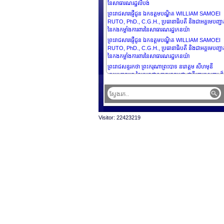
នៃសាធារណរដ្ឋលីបង់
ព្រះរាជសារផ្ញើជូន ឯកឧត្តមបណ្ឌិត WILLIAM SAMOEI
RUTO, PhD., C.G.H., ប្រធានាធិបតី និងជាអគ្គមេបញ្ជា
នៃកងកម្លាំងការពារនៃសាធារណរដ្ឋកេនយ៉ា
ព្រះរាជសារផ្ញើជូន ឯកឧត្តមបណ្ឌិត WILLIAM SAMOEI
RUTO, PhD., C.G.H., ប្រធានាធិបតី និងជាអគ្គមេបញ្ជា
នៃកងកម្លាំងការពារនៃសាធារណរដ្ឋកេនយ៉ា
ព្រះរាជសន្ទរកថា ព្រះករុណាព្រះបាទ នរោត្តម សីហមុនី
ព្រះមហាក្សត្រ នៃព្រះរាជាណាចក្រកម្ពុជា ជាទីគោរពសក្ការ:ដ៏
ខ្ពង់ខ្ពស់បំផុត ក្នុងពិធីបិទកិច្ចប្រជុំកំពូលហ្វ្រង់កូហ្វូនី លើកទី
នៅទីក្រុងប៉ារីស ប្រទេសបារាំង
ព្រះរាជសន្ទរកថា ព្រះករុណាព្រះបាទ នរោត្តម សីហមុនី
ព្រះមហាក្សត្រ នៃព្រះរាជាណាចក្រកម្ពុជា ជាទីគោរពសក្ការ:ដ៏
ខ្ពង់ខ្ពស់បំផុត ក្នុងព្រះរាជពិធីទទួលបណ្ឌិតកិត្តិយស ពី
Visitor: 22423219
AKADEMIE MUZICKYCH UMENI
ព្រះរាជសន្ទរកថា ព្រះករុណាព្រះបាទ នរោត្តម សីហមុនី
ព្រះមហាក្សត្រ នៃ ព្រះរាជាណាចក្រកម្ពុជា ជាទីគោរពសក្ការ:ដ
ខ្ពង់ខ្ពស់បំផុត ក្នុងព្រះរាជពិធីចូលជាសមាជិក នៃរាជបណ្ឌិ
សិលាចារឹក និងអក្សរសាស្រ្តនៃប្រទេសបារាំង
ព្រះរាជសន្ទរកថា ព្រះករុណាព្រះបាទ នរោត្តម សីហមុនី
ព្រះមហាក្សត្រ នៃព្រះរាជាណាចក្រកម្ពុជា ជាទីគោរពសក្ការ:ដ៏
ខ្ពង់ខ្ពស់បំផុត ក្នុងព្រះរាជពិធីចូលជាសមាជិកសមាគត នៃបណ្
សភាវិទ្យាសាស្រ្តឯនាយសមុទ្រប្រទេសបារាំង