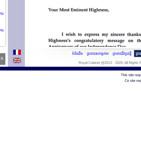
ការ
ការ
១៩
ទំព័រដើម
ព្រះរាជសកម្មភាព
ព្រះរាជជីវប្រវត្តិ
ព្រ
x
Royal Cabinet @2013 - 2026, All Rights
This site re
Ce site re
៏
តសភា
ឌិត្យ