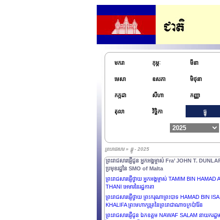
BERMÚDEZ ប្រធានាធិបតីនៃសាធារណរដ្ឋគុយបា
ព្រះរាជសារផ្ញើជូន ឯកឧត្តម ZORAN MILANOVIĆ
ប្រធានាធិបតីនៃសាធារណរដ្ឋក្រូអាស៊ី
ព្រះរាជសារផ្ញើជូន ឯកឧត្តម LEE JAE MYUNG ប្រធានាធ
នៃសាធារណរដ្ឋកូរ៉េ និងលោកជំទាវទី ១ KIM HEA KYU
ព្រះរាជសារផ្ញើជូន ឯកឧត្តម EDGARS RINKĒVIČS
ប្រធានាធិបតីនៃសាធារណរដ្ឋឡេតូនី
មករា
កុម្ភៈ
មីនា
ព្រះរាជសារផ្ញើជូន ឯកឧត្តម MIKHEIL KAVELASHVILI
ប្រធានាធិបតីនៃប្រទេសហ្សកហ្ស៊ី
មេសា
ឧសភា
មិថុនា
ព្រះរាជសារផ្ញើជូន លោកជំទាវ MARY MAY SIMON អគ្គ
កក្កដា
សីហា
កញ្ញា
ទេសាភិបាល នៃប្រទេសកាណាដា
ព្រះរាជសារផ្ញើជូន លោកជំទាវ KARIN KELLER-SUTT
តុលា
វិច្ឆិកា
ធ្នូ
ប្រធានាធិបតីនៃសហព័ន្ធស្វីស
ព្រះរាជសារផ្ញើជូន ឯកឧត្តម NAYIB BUKELE ប្រធានាធិប
សាធារណរដ្ឋអេលសាវ៉ាឌ័រ
ព្រះរាជសារផ្ញើជូន ឯកឧត្តមនាយឧត្តមសេនីយ៍ JOSEPH
ព្រះរាជសារ » ធ្នូ - 2025
AOUN ប្រធានាធិបតីនៃសាធារណរដ្ឋលីបង់
ព្រះរាជសារផ្ញើជូន អ្នកអង្គម្ចាស់ Fra’ JOHN T. DUNLA
ប្រមុខរដ្ឋនៃ SMO of Malta
ព្រះរាជសារផ្ញើថ្វាយ អ្នកអង្គម្ចាស់ TAMIM BIN HAMAD 
THANI អេមារនៃរដ្ឋកាតា
ព្រះរាជសារផ្ញើថ្វាយ ព្រះករុណាព្រះបាទ HAMAD BIN ISA
KHALIFA ព្រះមហាក្សត្រនៃព្រះរាជាណាចក្រប៉ារ៉ែន
ព្រះរាជសារផ្ញើជូន ឯកឧត្តម NAWAF SALAM នាយករដ្ឋមន្ត