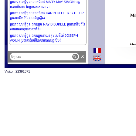
ព្រះរាជសារផ្ញើជូន លោកជំទាវ MARY MAY SIMON អគ្គ
ទេសាភិបាល នៃប្រទេសកាណាដា
ព្រះរាជសារផ្ញើជូន លោកជំទាវ KARIN KELLER-SUTTER
ប្រធានាធិបតីនៃសហព័ន្ធស្វីស
ព្រះរាជសារផ្ញើជូន ឯកឧត្តម NAYIB BUKELE ប្រធានាធិបតីនៃ
សាធារណរដ្ឋអេលសាវ៉ាឌ័រ
ព្រះរាជសារផ្ញើជូន ឯកឧត្តមនាយឧត្តមសេនីយ៍ JOSEPH
AOUN ប្រធានាធិបតីនៃសាធារណរដ្ឋលីបង់
ព្រះរាជសារផ្ញើជូន អ្នកអង្គម្ចាស់ Fra’ JOHN T. DUNLAP
ប្រមុខរដ្ឋនៃ SMO of Malta
x
ព្រះរាជសារផ្ញើថ្វាយ អ្នកអង្គម្ចាស់ TAMIM BIN HAMAD AL-
THANI អេមារនៃរដ្ឋកាតា
ព្រះរាជសារផ្ញើថ្វាយ ព្រះករុណាព្រះបាទ HAMAD BIN ISA AL
Visitor: 22391371
KHALIFA ព្រះមហាក្សត្រនៃព្រះរាជាណាចក្រប៉ារ៉ែន
ព្រះរាជសារផ្ញើជូន ឯកឧត្តម NAWAF SALAM នាយករដ្ឋមន្ត្រី
នៃសាធារណរដ្ឋលីបង់
ព្រះរាជសារផ្ញើជូន ឯកឧត្តមបណ្ឌិត WILLIAM SAMOEI
RUTO, PhD., C.G.H., ប្រធានាធិបតី និងជាអគ្គមេបញ្ជាការ
នៃកងកម្លាំងការពារនៃសាធារណរដ្ឋកេនយ៉ា
ព្រះរាជសារផ្ញើជូន ឯកឧត្តមបណ្ឌិត WILLIAM SAMOEI
RUTO, PhD., C.G.H., ប្រធានាធិបតី និងជាអគ្គមេបញ្ជាការ
នៃកងកម្លាំងការពារនៃសាធារណរដ្ឋកេនយ៉ា
ព្រះរាជសន្ទរកថា ព្រះករុណាព្រះបាទ នរោត្តម សីហមុនី
ព្រះមហាក្សត្រ នៃព្រះរាជាណាចក្រកម្ពុជា ជាទីគោរពសក្ការ:ដ៏
ខ្ពង់ខ្ពស់បំផុត ក្នុងពិធីបិទកិច្ចប្រជុំកំពូលហ្វ្រង់កូហ្វូនី លើកទី១៩