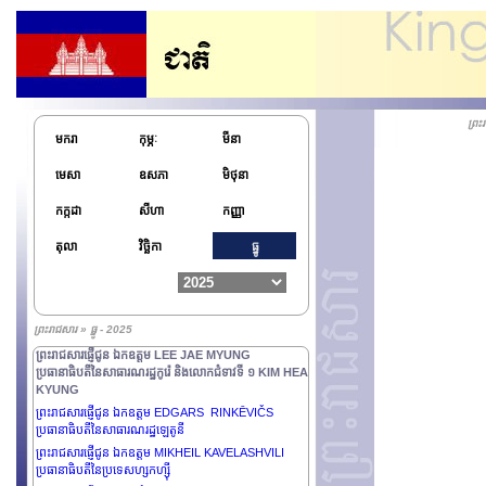
ព្រ
មករា
កុម្ភៈ
មីនា
មេសា
ឧសភា
មិថុនា
កក្កដា
សីហា
កញ្ញា
ព្រះរាជសារផ្ញើជូន ឯកឧត្តមនាយឧត្តមសេនីយ៍ជាន់ខ្ពស់ MIN
AUNG HLAING ប្រធានាធិបតីស្តីទី នៃសាធារណរដ្ឋ
តុលា
វិច្ឆិកា
ធ្នូ
សហភាពមីយ៉ាន់ម៉ា
ព្រះរាជសារផ្ញើជូន ឯកឧត្តម MIGUEL DÍAZ-CANEL
BERMÚDEZ ប្រធានាធិបតីនៃសាធារណរដ្ឋគុយបា
ព្រះរាជសារផ្ញើជូន ឯកឧត្តម ZORAN MILANOVIĆ
ព្រះរាជសារ » ធ្នូ - 2025
ប្រធានាធិបតីនៃសាធារណរដ្ឋក្រូអាស៊ី
ព្រះរាជសារផ្ញើជូន ឯកឧត្តម LEE JAE MYUNG
ប្រធានាធិបតីនៃសាធារណរដ្ឋកូរ៉េ និងលោកជំទាវទី ១ KIM HEA
KYUNG
ព្រះរាជសារផ្ញើជូន ឯកឧត្តម EDGARS RINKĒVIČS
ប្រធានាធិបតីនៃសាធារណរដ្ឋឡេតូនី
ព្រះរាជសារផ្ញើជូន ឯកឧត្តម MIKHEIL KAVELASHVILI
ប្រធានាធិបតីនៃប្រទេសហ្សកហ្ស៊ី