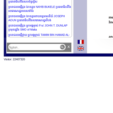
ប្រធានាធិបតីនៃសហព័ន្ធស្វីស
ព្រះរាជសារផ្ញើជូន ឯកឧត្តម NAYIB BUKELE ប្រធានាធិបតីនៃ
សាធារណរដ្ឋអេលសាវ៉ាឌ័រ
ព្រះរាជសារផ្ញើជូន ឯកឧត្តមនាយឧត្តមសេនីយ៍ JOSEPH
AOUN ប្រធានាធិបតីនៃសាធារណរដ្ឋលីបង់
ព្រះរាជសារផ្ញើជូន អ្នកអង្គម្ចាស់ Fra’ JOHN T. DUNLAP
ប្រមុខរដ្ឋនៃ SMO of Malta
ព្រះរាជសារផ្ញើថ្វាយ អ្នកអង្គម្ចាស់ TAMIM BIN HAMAD AL-
THANI អេមារនៃរដ្ឋកាតា
ព្រះរាជសារផ្ញើថ្វាយ ព្រះករុណាព្រះបាទ HAMAD BIN ISA AL
x
KHALIFA ព្រះមហាក្សត្រនៃព្រះរាជាណាចក្រប៉ារ៉ែន
ព្រះរាជសារផ្ញើជូន ឯកឧត្តម NAWAF SALAM នាយករដ្ឋមន្ត្រី
នៃសាធារណរដ្ឋលីបង់
Visitor: 22407320
ព្រះរាជសារផ្ញើជូន ឯកឧត្តមបណ្ឌិត WILLIAM SAMOEI
RUTO, PhD., C.G.H., ប្រធានាធិបតី និងជាអគ្គមេបញ្ជាការ
នៃកងកម្លាំងការពារនៃសាធារណរដ្ឋកេនយ៉ា
ព្រះរាជសារផ្ញើជូន ឯកឧត្តមបណ្ឌិត WILLIAM SAMOEI
RUTO, PhD., C.G.H., ប្រធានាធិបតី និងជាអគ្គមេបញ្ជាការ
នៃកងកម្លាំងការពារនៃសាធារណរដ្ឋកេនយ៉ា
ព្រះរាជសន្ទរកថា ព្រះករុណាព្រះបាទ នរោត្តម សីហមុនី
ព្រះមហាក្សត្រ នៃព្រះរាជាណាចក្រកម្ពុជា ជាទីគោរពសក្ការ:ដ៏
ខ្ពង់ខ្ពស់បំផុត ក្នុងពិធីបិទកិច្ចប្រជុំកំពូលហ្វ្រង់កូហ្វូនី លើកទី១៩
នៅទីក្រុងប៉ារីស ប្រទេសបារាំង
ព្រះរាជសន្ទរកថា ព្រះករុណាព្រះបាទ នរោត្តម សីហមុនី
ព្រះមហាក្សត្រ នៃព្រះរាជាណាចក្រកម្ពុជា ជាទីគោរពសក្ការ:ដ៏