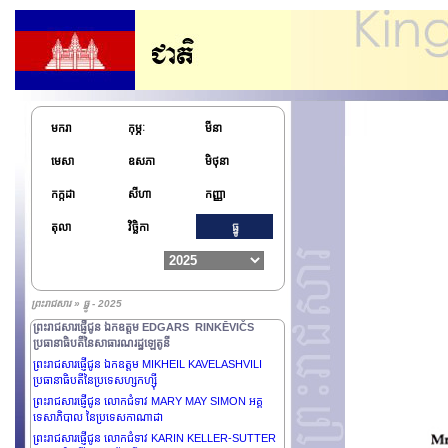
មករា
កុម្ភៈ
មីនា
មេសា
ឧសភា
មិថុនា
ព្រះរាជសារផ្ញើជូន ឯកឧត្តមនាយឧត្តមសេនីយ៍ជាន់ខ្ពស់ MIN
AUNG HLAING ប្រធានាធិបតីស្តីទី នៃសាធារណរដ្ឋ
កក្កដា
សីហា
កញ្ញា
សហភាពមីយ៉ាន់ម៉ា
ព្រះរាជសារផ្ញើជូន ឯកឧត្តម MIGUEL DÍAZ-CANEL
តុលា
វិច្ឆិកា
ធ្នូ
BERMÚDEZ ប្រធានាធិបតីនៃសាធារណរដ្ឋគុយបា
ព្រះរាជសារផ្ញើជូន ឯកឧត្តម ZORAN MILANOVIĆ
ប្រធានាធិបតីនៃសាធារណរដ្ឋក្រូអាស៊ី
ព្រះរាជសារផ្ញើជូន ឯកឧត្តម LEE JAE MYUNG ប្រធានាធិបតី
ព្រះរាជសារ » ធ្នូ - 2025
នៃសាធារណរដ្ឋកូរ៉េ និងលោកជំទាវទី ១ KIM HEA KYUNG
ព្រះរាជសារផ្ញើជូន ឯកឧត្តម EDGARS RINKĒVIČS
ប្រធានាធិបតីនៃសាធារណរដ្ឋឡេតូនី
ព្រះរាជសារផ្ញើជូន ឯកឧត្តម MIKHEIL KAVELASHVILI
ប្រធានាធិបតីនៃប្រទេសហ្សកហ្ស៊ី
ព្រះរាជសារផ្ញើជូន លោកជំទាវ MARY MAY SIMON អគ្គ
ទេសាភិបាល នៃប្រទេសកាណាដា
ព្រះរាជសារផ្ញើជូន លោកជំទាវ KARIN KELLER-SUTTER