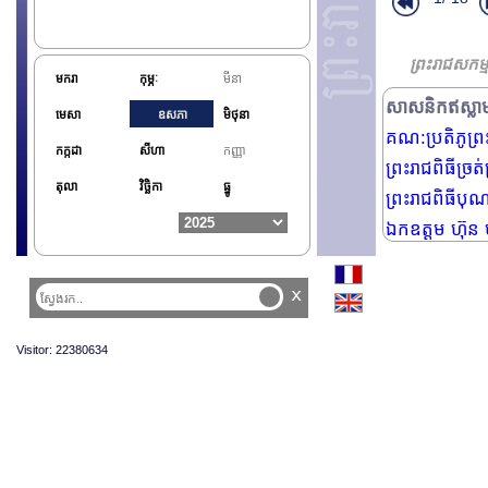
ព្រះរាជសកម
ឯកឧត្តម Igor 
មករា
កុម្ភៈ
មីនា
សាសនិកឥស្លាម 
មេសា
ឧសភា
មិថុនា
គណ:ប្រតិភូព្រ
កក្កដា
សីហា
កញ្ញា
ព្រះរាជពិធីច្រត់
តុលា
វិច្ឆិកា
ធ្នូ
ព្រះរាជពិធីបុណ
ឯកឧត្តម ហ៊ុន ម៉
x
Visitor: 22380634