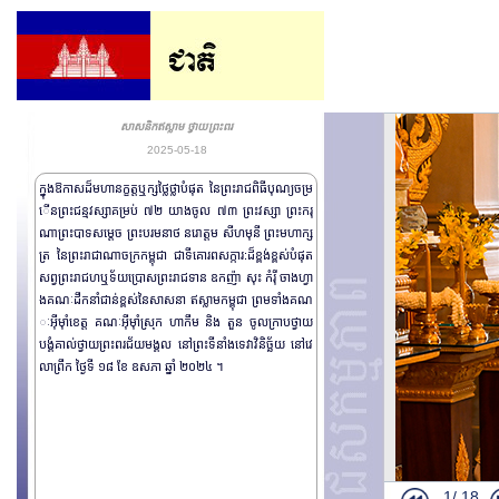
សាសនិកឥស្លាម ថ្វាយព្រះពរ
2025-05-18
ក្នុងឱកាសដ៏មហានក្ខត្តឬក្សថ្លៃថ្លាបំផុត នៃព្រះរាជពិធីបុណ្យចម្រ
ើនព្រះជន្មវស្សាគម្រប់ ៧២ យាងចូល ៧៣ ព្រះវស្សា ព្រះករុ
ណាព្រះបាទសម្តេច ព្រះបរមនាថ នរោត្តម សីហមុនី ព្រះមហាក្ស
ត្រ នៃព្រះរាជាណាចក្រកម្ពុជា ជាទីគោរពសក្ការ:ដ៏ខ្ពង់ខ្ពស់បំផុត
សព្វព្រះរាជហឬទ័យប្រោសព្រះរាជទាន ឧកញ៉ា សុះ កំរ៉ី ចាងហ្វា
ងគណៈដឹកនាំជាន់ខ្ពស់នៃសាសនា ឥស្លាមកម្ពុជា ព្រមទាំងគណ
ៈអ៊ីម៉ាំខេត្ត គណៈអ៊ីម៉ាំស្រុក ហាកឹម និង តួន ចូលក្រាបថ្វាយ
បង្គំគាល់ថ្វាយព្រះពរជ័យមង្គល នៅព្រះទីនាំងទេវាវិនិច្ឆ័យ នៅវេ
លាព្រឹក ថ្ងៃទី ១៨ ខែ ឧសភា ឆ្នាំ ២០២៤ ។
1/
18