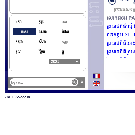
ព្រះរាជសកម
លោកជំទាវ P
មករា
កុម្ភៈ
មីនា
ព្រះរាជពិធី
មេសា
ឧសភា
មិថុនា
ឯកឧត្តម XI JI
កក្កដា
សីហា
កញ្ញា
ព្រះរាជពិធីយ
ព្រះរាជពិធីស្រង់
តុលា
វិច្ឆិកា
ធ្នូ
ព្រះរាជពិធីបួ
ព្រះរាជពិធីទទួលទ
ព្រះរាជពិធីថ្វា
x
វឌ្ឍនា
Visitor: 22388349