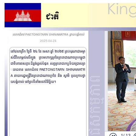
លោកជំទាវ PAETONGTARN SHINAWATRA ថ្វាយបង្គំគាល់
2025-04-24
នៅវេលាព្រឹក ថ្ងៃទី ២៤ ខែ មេសា ឆ្នាំ ២០២៥ ព្រះករុណាជាអម្ចា
ស់ជីវិតតម្កល់លើត្បូង ព្រះមហាក្សត្រនៃព្រះរាជាណាចក្រកម្ពុជា
ជាទីគោរពសក្ការៈដ៏ខ្ពង់ខ្ពស់បំផុត សព្វព្រះរាជហឬទ័យប្រោសព្រ
ះរាជទាន លោកជំទាវ PAETONGTARN SHINAWATR
A នាយករដ្ឋមន្រ្តីនៃព្រះរាជាណាចក្រថៃ និង ស្វាមី ចូលក្រាបថ្វា
យបង្គំគាល់ នៅព្រះទីនាំងទេវាវិនិច្ឆ័យ។
1/
13