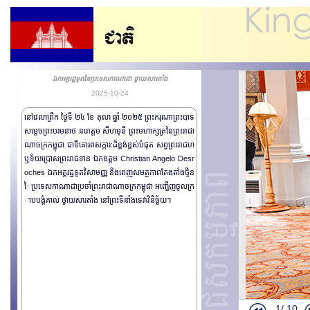
ឯកអគ្គរដ្ឋទូតនៃប្រទេសកាណាដា ថ្វាយសារតាំង
2025-10-24
នៅវេលាព្រឹក ថ្ងៃទី ២៤ ខែ តុលា ឆ្នាំ ២០២៥ ព្រះករុណាព្រះបាទ
សម្តេចព្រះបរមនាថ នរោត្តម សីហមុនី ព្រះមហាក្សត្រនៃព្រះរាជា
ណាចក្រកម្ពុជា ជាទីគោរពសក្ការ:ដ៏ខ្ពង់ខ្ពស់បំផុត សព្វព្រះរាជហ
ឬទ័យប្រោសព្រះរាជទាន ឯកឧត្តម Christian Angelo Desr
oches ឯកអគ្គរដ្ឋទូតវិសាមញ្ញ និងពេញសមត្ថភាពតែងតាំងថ្មីន
ៃប្រទេសកាណាដាប្រចាំព្រះរាជាណាចក្រកម្ពុជា អញ្ជើញចូលក្រ
ាបបង្គំគាល់ ថ្វាយសារតាំង នៅព្រះទីនាំងទេវាវិនិច្ឆ័យ។
1/
10