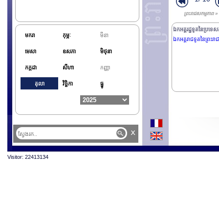
ព្រះរាជសកម្មភាព 
ឯកអគ្គរដ្ឋទូតនៃប្រទេ
មករា
កុម្ភៈ
មីនា
ឯកអគ្គរាជទូតនៃព្រះរា
មេសា
ឧសភា
មិថុនា
កក្កដា
សីហា
កញ្ញា
តុលា
វិច្ឆិកា
ធ្នូ
x
Visitor: 22413134