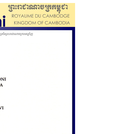
ត្រនៃព្រះរាជាណាចក្រអេស្ប៉ាញ