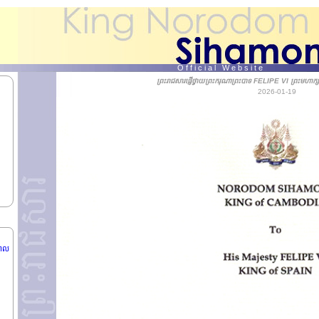
O f f i c i a l W e b s i t e
ព្រះរាជសារផ្ញើថ្វាយព្រះករុណាព្រះបាទ FELIPE VI ព្រះមហាក្ស
2026-01-19
រជា
បាល