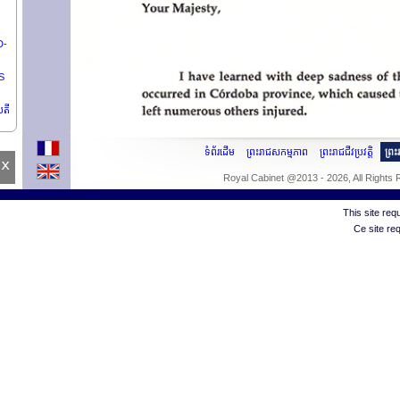
D-
S
បតី
ទំព័រដើម
ព្រះរាជសកម្មភាព
ព្រះរាជជីវប្រវត្តិ
ព្រ
x
Royal Cabinet @2013 - 2026, All Rights
This site re
Ce site re