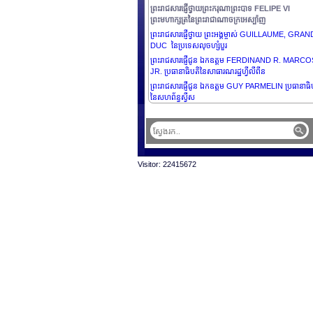
ព្រះរាជសារផ្ញើថ្វាយព្រះករុណាព្រះបាទ FELIPE VI
ព្រះមហាក្សត្រនៃព្រះរាជាណាចក្រអេស្ប៉ាញ
ព្រះរាជសារផ្ញើថ្វាយ ព្រះអង្គម្ចាស់ GUILLAUME, GRAN
DUC នៃប្រទេសលុចហ្សំបួរ
ព្រះរាជសារផ្ញើជូន ឯកឧត្តម FERDINAND R. MARCO
JR. ប្រធានាធិបតិនៃសាធារណរដ្ឋហ្វីលីពីន
ព្រះរាជសារផ្ញើជូន ឯកឧត្តម GUY PARMELIN ប្រធានាធិ
នៃសហព័ន្ធស្វីស
Visitor: 22415672