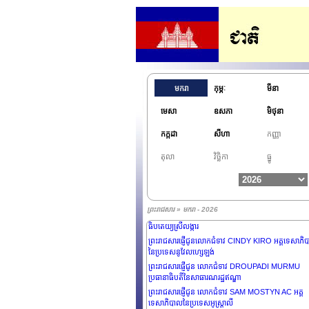
មករា
កុម្ភៈ
មីនា
មេសា
ឧសភា
មិថុនា
កក្កដា
សីហា
កញ្ញា
តុលា
វិច្ឆិកា
ធ្នូ
ព្រះរាជសារផ្ញើថ្វាយព្រះករុណា SULTAN IBRAHIM
ព្រះមហាក្សត្រនៃប្រទេសម៉ាឡេស៊ី
ព្រះរាជសារផ្ញើជូន ឯកឧត្តម ANURA KUMARA
ព្រះរាជសារ » មករា - 2026
DISANAYAKA ប្រធានាធិបតីនៃសាធារណរដ្ឋសង្គមនិយមប្
ធិបតេយ្យស្រីលង្ការ
ព្រះរាជសារផ្ញើជូនលោកជំទាវ CINDY KIRO អគ្គទេសាភិ
នៃប្រទេសនូវែលហ្សេឡង់
ព្រះរាជសារផ្ញើជូន លោកជំទាវ DROUPADI MURMU
ប្រធានាធិបតីនៃសាធារណរដ្ឋឥណ្ឌា
ព្រះរាជសារផ្ញើជូន លោកជំទាវ SAM MOSTYN AC អគ្គ
ទេសាភិបាលនៃប្រទេសអូស្រ្តាលី