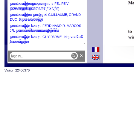
ព្រះរាជសារផ្ញើថ្វាយព្រះករុណាព្រះបាទ FELIPE VI
ព្រះមហាក្សត្រនៃព្រះរាជាណាចក្រអេស្ប៉ាញ
ព្រះរាជសារផ្ញើថ្វាយ ព្រះអង្គម្ចាស់ GUILLAUME, GRAND-
DUC នៃប្រទេសលុចហ្សំបួរ
ព្រះរាជសារផ្ញើជូន ឯកឧត្តម FERDINAND R. MARCOS
JR. ប្រធានាធិបតិនៃសាធារណរដ្ឋហ្វីលីពីន
ព្រះរាជសារផ្ញើជូន ឯកឧត្តម GUY PARMELIN ប្រធានាធិបតី
នៃសហព័ន្ធស្វីស
x
Visitor: 22406370