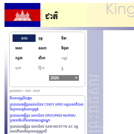
មករា
កុម្ភៈ
មីនា
មេសា
ឧសភា
មិថុនា
កក្កដា
សីហា
កញ្ញា
តុលា
វិច្ឆិកា
ធ្នូ
ព្រះរាជសារផ្ញើថ្វាយព្រះករុណា SULTAN IBRAHIM
ព្រះមហាក្សត្រនៃប្រទេសម៉ាឡេស៊ី
ព្រះរាជសារផ្ញើជូន ឯកឧត្តម ANURA KUMARA
ព្រះរាជសារ » មករា - 2026
DISANAYAKA ប្រធានាធិបតីនៃសាធារណរដ្ឋសង្គមនិយមប្រជា
ធិបតេយ្យស្រីលង្ការ
ព្រះរាជសារផ្ញើជូនលោកជំទាវ CINDY KIRO អគ្គទេសាភិបាល
នៃប្រទេសនូវែលហ្សេឡង់
ព្រះរាជសារផ្ញើជូន លោកជំទាវ DROUPADI MURMU
ប្រធានាធិបតីនៃសាធារណរដ្ឋឥណ្ឌា
ព្រះរាជសារផ្ញើជូន លោកជំទាវ SAM MOSTYN AC អគ្គ
ទេសាភិបាលនៃប្រទេសអូស្រ្តាលី