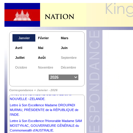
Janvier
Février
Mars
Avril
Mai
Juin
Juillet
Août
Septembre
Lettre à Sa Majesté SULTAN IBRAHIM, ROI de la
MALAISIE.
Octobre
Novembre
Décembre
Lettre à Son Excellence Monsieur ANURA KUMARA
DISANAYAKA, PRÉSIDENT de la RÉPUBLIQUE
DÉMOCRATIQUE SOCIALISTE de SRI LANKA.
Lettre à Son Excellence la Très Honorable CINDY
Correspondance » Janvier - 2026
KIRO, GOUVERNEURE GÉNÉRALE de la
NOUVELLE –ZELANDE.
Lettre à Son Excellence Madame DROUPADI
MURMU, PRÉSIDENTE de la RÉPUBLIQUE de
l’INDE.
Lettre à Son Excellence l’Honorable Madame SAM
MOSTYN AC, GOUVERNEURE GÉNÉRALE du
Commonwealth d’AUSTRALIE.