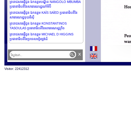
ព្រះរាជសារផ្ញើជូន ឯកឧត្តមបណ្ឌិត NANGOLO MBUMBA
ប្រធានាធិបតីនៃសាធារណរដ្ឋណាំមីប៊ី
ព្រះរាជសារផ្ញើជូន ឯកឧត្តម KAÏS SAÏED ប្រធានាធិបតីនៃ
សាធារណរដ្ឋទុយនីស៊ី
ព្រះរាជសារផ្ញើជូន ឯកឧត្តម KONSTANTINOS
TASOULAS ប្រធានាធិបតីនៃសាធារណរដ្ឋក្រិច
ព្រះរាជសារផ្ញើជូន ឯកឧត្តម MICHAEL D HIGGINS
ប្រធានាធិបតីនៃប្រទេសអៀរឡង់ដ៏
ព្រះរាជសារផ្ញើជូន ឯកឧត្ដម DHARAMBEER GOKHOOL
ប្រធានាធិបតីនៃ សាធារណរដ្ឋម៉ូរីស
x
ព្រះរាជសារផ្ញើជូន លោកស្រី Sithea San ប្រធានក្រុងខ្មែរ
ព្រះរាជសារផ្ញើជូន ឯកឧត្តមឧត្តមសេនីយ៍ ASSIMI GOITA
ប្រធានាធិបតីអន្តរកាល និងជាប្រមុខរដ្ឋនៃសាធារណរដ្ឋម៉ាលី
Visitor: 22412312