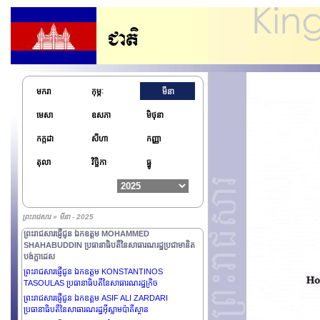
មករា
កុម្ភៈ
មីនា
មេសា
ឧសភា
មិថុនា
ព្រះរាជសារផ្ញើជូន ឯកឧត្តម BASSIROU DIOMAYE
កក្កដា
សីហា
កញ្ញា
DIAKHAR FAYE ប្រធានាធិបតីនៃសាធារណរដ្ឋសេណេហ្គាល់
ព្រះរាជសារផ្ញើថ្វាយព្រះករុណាព្រះបាទ MAHA
តុលា
វិច្ឆិកា
ធ្នូ
VAJIRALONGKORN ព្រះមហាក្សត្រនៃព្រះរាជាណាចក្រ
ថៃឡង់ដ៍
ព្រះរាជសារផ្ញើជូន ឯកឧត្តមនាយឧត្តមសេនីយ៍ជាន់ខ្ពស់ MIN
AUNG HLAING ប្រធានក្រុមប្រឹក្សារដ្ឋបាលរដ្ឋ នាយករដ្ឋមន្ត្រី
ព្រះរាជសារ » មីនា - 2025
នៃសាធារណរដ្ឋសហភាពមីយ៉ាន់ម៉ា
ព្រះរាជសារផ្ញើជូន ឯកឧត្តម MOHAMMED
SHAHABUDDIN ប្រធានាធិបតីនៃសាធារណរដ្ឋប្រជាមានិត
បង់ក្លាដេស
ព្រះរាជសារផ្ញើជូន ឯកឧត្តម KONSTANTINOS
TASOULAS ប្រធានាធិបតីនៃសាធារណរដ្ឋក្រិច
ព្រះរាជសារផ្ញើជូន ឯកឧត្តម ASIF ALI ZARDARI
ប្រធានាធិបតីនៃសាធារណរដ្ឋអ៊ីស្លាមប៉ាគីស្ថាន