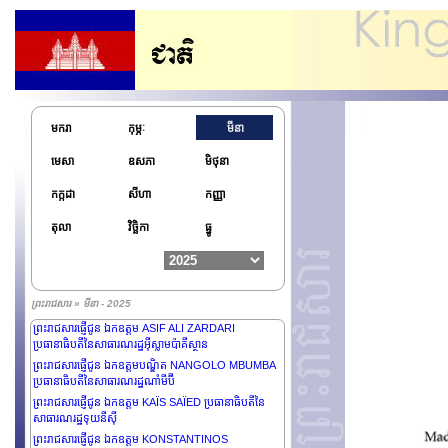
ព្រះរាជសារផ្ញើជូន ឯកឧត្តម BASSIROU DIOMAYE
DIAKHAR FAYE ប្រធានាធិបតីនៃសាធារណរដ្ឋសេណេហ្គាល់
មករា
កុម្ភៈ
មីនា
ព្រះរាជសារផ្ញើថ្វាយព្រះករុណាព្រះបាទ MAHA
VAJIRALONGKORN ព្រះមហាក្សត្រនៃព្រះរាជាណាចក្រ
មេសា
ឧសភា
មិថុនា
ថៃឡង់ដ៍
ព្រះរាជសារផ្ញើជូន ឯកឧត្តមនាយឧត្តមសេនីយ៍ជាន់ខ្ពស់ MIN
កក្កដា
សីហា
កញ្ញា
AUNG HLAING ប្រធានក្រុមប្រឹក្សារដ្ឋបាលរដ្ឋ នាយករដ្ឋមន្ត្រី
នៃសាធារណរដ្ឋសហភាពមីយ៉ាន់ម៉ា
តុលា
វិច្ឆិកា
ធ្នូ
ព្រះរាជសារផ្ញើជូន ឯកឧត្តម MOHAMMED
SHAHABUDDIN ប្រធានាធិបតីនៃសាធារណរដ្ឋប្រជាមានិត
បង់ក្លាដេស
ព្រះរាជសារផ្ញើជូន ឯកឧត្តម KONSTANTINOS
ព្រះរាជសារ » មីនា - 2025
TASOULAS ប្រធានាធិបតីនៃសាធារណរដ្ឋក្រិច
ព្រះរាជសារផ្ញើជូន ឯកឧត្តម ASIF ALI ZARDARI
ប្រធានាធិបតីនៃសាធារណរដ្ឋអ៊ីស្លាមប៉ាគីស្ថាន
ព្រះរាជសារផ្ញើជូន ឯកឧត្តមបណ្ឌិត NANGOLO MBUMBA
ប្រធានាធិបតីនៃសាធារណរដ្ឋណាំមីប៊ី
ព្រះរាជសារផ្ញើជូន ឯកឧត្តម KAÏS SAÏED ប្រធានាធិបតីនៃ
សាធារណរដ្ឋទុយនីស៊ី
ព្រះរាជសារផ្ញើជូន ឯកឧត្តម KONSTANTINOS