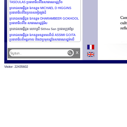
TASOULAS ប្រធានាធិបតីនៃសាធារណរដ្ឋក្រិច
ព្រះរាជសារផ្ញើជូន ឯកឧត្តម MICHAEL D HIGGINS
ប្រធានាធិបតីនៃប្រទេសអៀរឡង់ដ៏
ព្រះរាជសារផ្ញើជូន ឯកឧត្ដម DHARAMBEER GOKHOOL
ប្រធានាធិបតីនៃ សាធារណរដ្ឋម៉ូរីស
ព្រះរាជសារផ្ញើជូន លោកស្រី Sithea San ប្រធានក្រុងខ្មែរ
ព្រះរាជសារផ្ញើជូន ឯកឧត្តមឧត្តមសេនីយ៍ ASSIMI GOITA
ប្រធានាធិបតីអន្តរកាល និងជាប្រមុខរដ្ឋនៃសាធារណរដ្ឋម៉ាលី
x
Visitor: 22435602