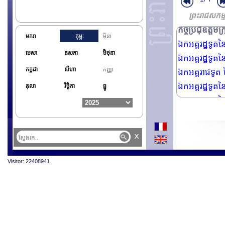
ឯកអគ្គរដ្ឋទូត
ព្រះរាជសកម្ម
កិច្ចប្រជុំឧត្ត
មករា
កុម្ភៈ
មីនា
ឯកអគ្គរដ្ឋទូតន
មេសា
ឧសភា
មិថុនា
ឯកអគ្គរដ្ឋទូត
កក្កដា
សីហា
កញ្ញា
ឯកអគ្គរាជទូត ន
ឯកអគ្គរដ្ឋទូ
តុលា
វិច្ឆិកា
ធ្នូ
ឯកអគ្គរដ្ឋទូត
ឯកអគ្គរដ្ឋទូត
ឯកឧត្តម Julio
x
Visitor: 22408941