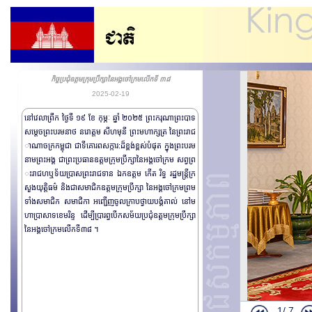
កិច្ចប្រជុំឧត្តមក្រុមប្រឹក្សានៃអង្គចៅក្រមលើកទី ៣៨
2025-02-19
នៅវេលាព្រឹក ថ្ងៃទី ១៩ ខែ កុម្ភៈ ឆ្នាំ ២០២៥ ព្រះករុណាព្រះបាទ
សម្តេចព្រះបរមនាថ នរោត្តម សីហមុនី ព្រះមហាក្សត្រ នៃព្រះរាជ
ាណាចក្រកម្ពុជា ជាទីគោរពសក្ការ:ដ៏ខ្ពង់ខ្ពស់បំផុត ក្នុងព្រះបរម
នាមព្រះអង្គ ជាព្រះប្រធានឧត្តមក្រុមប្រឹក្សានៃអង្គចៅក្រម សព្វព្រ
ះរាជហឬទ័យប្រាសព្រះរាជទាន ឯកឧត្តម កើត រិទ្ធ រដ្ឋមន្រ្តីក្រ
សួងយុត្តិធម៌ និងជាសមាជិកឧត្តមក្រុមប្រឹក្សា នៃអង្គចៅក្រមព្រម
ទាំងសមាជិក សមាជិកា អញ្ជើញចូលក្រាបថ្វាយបង្គំគាល់ នៅម
ហាប្រាសាទខេមរិន្ទ ដើម្បីប្រារព្ធបើកសម័យប្រជុំឧត្តមក្រុមប្រឹក្សា
នៃអង្គចៅក្រមលើកទី៣៨ ។
1/
7