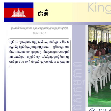
ព្រះរាជដំណើរសេ្តចយាង សួរសុខទុក្ខប្រជារាស្រ្ត ខេត្តស្វាយរៀង(ត)
2014-12-16
បន្ទាប់មក ព្រះករុណាជាអង្គម្ចាស់ជីវិតតម្កល់លើត្បូង ជា​ទីគោរព
សក្ការ:ដ៏ខ្ពង់ខ្ពស់បំផុត​ ព្រះអង្គ​សព្វព្រះ​រាជហ ឬទ័យសេ្តចយាង
សំណេះសំណាលសាកសួរសុខទុក្ខ និងប្រោស​ព្រះរាជ​ទាន​ព្រះអំ
ណោយដល់​​ប្រជា រាស្រ្តទីទ័លក្រ នៅកន្លែងប្រមូលផ្តុំតំណាងគ្រួ
សារ​ចំនួន ៥៨០ មកពី ឃុំ ត្រល់ ស្រុករមាសហែក ខេត្តកណ្តាល
។
ឯកឧត្តម Yang 
សម្តេចអគ្គមហា
1/
45