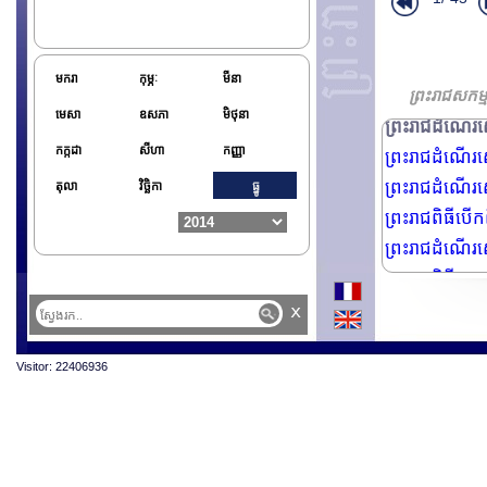
ព្រះរាជពិធី
ប្រធានរដ្ឋវៀត
ព្រះរាជពិធីថ្វ
មករា
កុម្ភៈ
មីនា
ព្រះរាជដំណើរសេ
ព្រះរាជសកម្ម
មេសា
ឧសភា
មិថុនា
ព្រះរាជដំណើរសេ
កក្កដា
សីហា
កញ្ញា
ព្រះរាជដំណើរសេ
ព្រះរាជដំណើរសេ
តុលា
វិច្ឆិកា
ធ្នូ
ព្រះរាជពិធីបើ
ព្រះរាជដំណើរ
ព្រះរាជពិធីថ្វ
ក្រុមហ៊ុន Ca
x
គណ:ប្រតិភូយូណេ
Visitor: 22406936