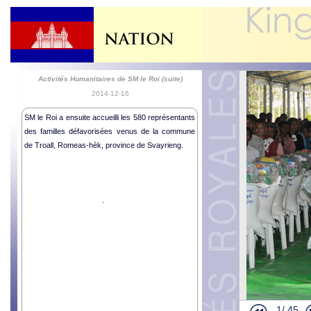
Activités Humanitaires de SM le Roi (suite)
2014-12-16
SM le Roi a ensuite accueilli les 580 représentants
des familles défavorisées venus de la commune
de Troall, Romeas-hèk, province de Svayrieng.
Audience Ro
Audience R
1/
45