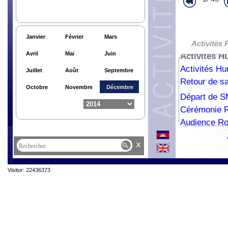
Banquet en 
Cérémonie R
Cérémonie R
Janvier
Février
Mars
Activités Hu
Activités
Avril
Mai
Juin
Activités H
Activités Hu
Juillet
Août
Septembre
Retour de sa
Octobre
Novembre
Décembre
Départ de SM
Cérémonie R
Audience Ro
Audience Ro
x
Visitor: 22436373