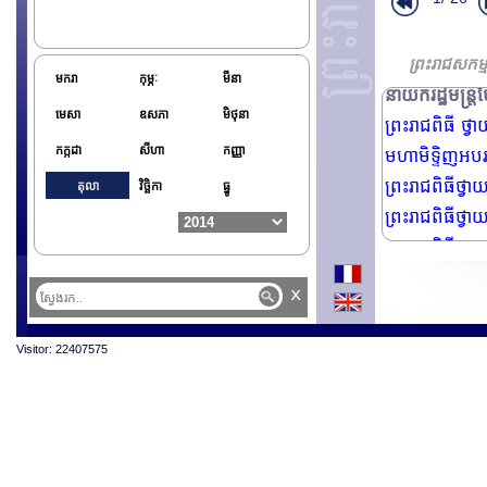
ព្រះរាជពិធីថ្
ព្រះរាជសកម្
មករា
កុម្ភៈ
មីនា
នាយករដ្ឋមន្ត្រី
មេសា
ឧសភា
មិថុនា
ព្រះរាជពិធី ថ្វា
កក្កដា
សីហា
កញ្ញា
មហាមិទ្ទិញអបរអ
ព្រះរាជពិធីថ្វ
តុលា
វិច្ឆិកា
ធ្នូ
ព្រះរាជពិធីថ្វា
ព្រះរាជពិធីបុណ
ព្រះរាជពិធីបុណ
x
ព្រះរាជពិធីបុណ
ឯកឧត្តម សុខ ស
Visitor: 22407575
ព្រះរាជពិធីប្
ព្រះរាជពិធីថ្វ
ព្រះរាជដំណើរសេ
ព្រះរាជដំណើរសេ