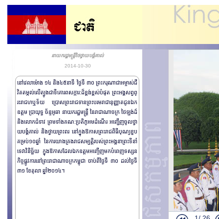
នាយករដ្ឋមន្ត្រីថៃថ្វាយបង្គំគាល់
2014-10-30
នៅវេលាម៉ោង ១៤ និង​៤៥នាទី ថ្ងៃទី ៣០ ព្រះករុណាជាអម្ចាស់ជី
វិតតម្កល់​លើត្បូងជាទីគោរពសក្ការ:ដ៏ខ្ពង់ខ្ពស់បំផុត​ ព្រះអង្គសព្វព្
រះរាជហឬទ័យ ប្រោសព្រះរាជ​ទានព្រះបរមរាជានុញ្ញាតជូន​ ឯក
ឧត្តម ប្រាយុទ្ធ ច័ន្ទអូឆា នាយករដ្ឋមន្រ្តី នៃរាជាណាចក្រ ថៃឡង់ដ៍
និងលោកជំទាវ ព្រមទាំង​គណ:ប្រតិភូអមដំណើរ អញ្ជើញចូលថ្វា
យបង្គំគាល់ និងថ្វាយព្រះពរ នៅក្នុងឱកាសព្រះរាជពិធីបុណ្យខួប
គម្រប់១០ឆ្នាំ នៃការយាងគ្រងរាជ​សម្បត្តិរបស់ព្រះអង្គនាព្រះទីនាំ
ទេវាវិនិច្ឆ័យ ក្នុងឱកាសដែលឯកឧត្តមអញ្ចើញមកបំពេញ​ទស្សន
កិច្ចផ្លូវការនៅព្រះរាជាណាចក្រកម្ពុជា ចាប់ពីថ្ងៃទី ៣០ ដល់ថ្ងៃទី
៣១ ខែតុលា​ ឆ្នាំ២០១៤។
1/
26