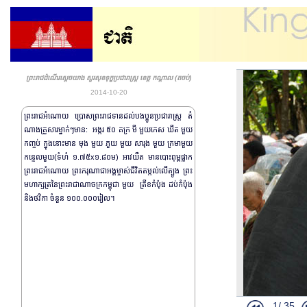
ព្រះរាជដំណើរសេ្តចយាង សួរសុខទុក្ខប្រជារាស្រ្ត ខេត្ត កណ្តាល (តចប់)
2014-10-20
ព្រះរាជអំណោយ ប្រោសព្រះរាជទានដល់បងប្អូនប្រជារាស្រ្ត តំ
ណាងគ្រួសារម្នាក់ៗមាន: អង្ករ ៥០ គក្រ មី មួយកេស ឃឹត មួយ
កញ្ចប់ ក្នុងនោះមាន មុង មួយ ភួយ មួយ សារុង មួយ ក្រមាមួយ
ព្រះរាជពិធីថ្
កន្ទេល​មួយ(ទំហំ ១.៧៥x១.៨០ម) អាវយឺត មានបោះពុម្ពផ្លាក
ព្រះរាជអំណោយ ព្រះករុណាជាអង្គម្ចាស់ជីវិតតម្កល់លើត្បូង ព្រះ
នាយករដ្ឋមន្ត្រី
មហាក្សត្រនៃព្រះរាជាណាចក្រកម្ពុជា មួយ ត្រីខកំប៉ុង ដប់កំប៉ុង
ព្រះរាជពិធី ថ្វា
និងថវិកា ចំនួន ១០០.០០០រៀល។
មហាមិទ្ទិញអបរអ
ព្រះរាជពិធីថ្វ
ព្រះរាជពិធីថ្វា
ព្រះរាជពិធីបុណ
ព្រះរាជពិធីបុណ
1/
35