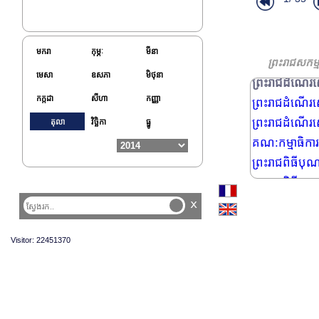
ព្រះរាជពិធីបុណ
ឯកឧត្តម សុខ ស
ព្រះរាជពិធីប្
មករា
កុម្ភៈ
មីនា
ព្រះរាជពិធីថ្វ
ព្រះរាជសកម្
មេសា
ឧសភា
មិថុនា
ព្រះរាជដំណើរសេ
កក្កដា
សីហា
កញ្ញា
ព្រះរាជដំណើរសេ
ព្រះរាជដំណើរសេ
តុលា
វិច្ឆិកា
ធ្នូ
គណ:កម្មាធិការជ
ព្រះរាជពិធីបុណ
ព្រះរាជពិធីបុណ
ព្រះរាជពិធីបុណ្
x
ព្រះរាជពិធីថ្វ
Visitor: 22451370
ព្រះរាជពិធីបុ
ព្រះរាជពិធីសម្
ព្រះរាជពិធីសម្
លោកសាស្រ្តចារ