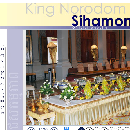
O f f i c i a l W e b s i t e
 ២៥៥
សម្ត
ព្រះរាជពិធីថ្វាយព្រះរាជកុសលពិសេស
រាជា
នាយករដ្ឋមន្ត្រីថៃថ្វាយបង្គំគាល់
វព្រ
ព្រះរាជពិធី ថ្វាយព្រះសុគន្ធវារី
្នុង
មហាមិទ្ទិញអបរអរសារទ ព្រះរាជពិធីបុណ្យយាងគ្រងរាជ្យសម្បត្តិ គម្រប់ខួប ១០ឆ្នាំ
ាំងទ
ព្រះរាជពិធីថ្វាយព្រះពរ(តចប់)
ជសក
ព្រះរាជពិធីថ្វាយព្រះពរ
ក្កា
ព្រះរាជពិធីបុណ្យខួប គម្រប់ ១០ឆ្នាំ នៃការយាងគ្រងរាជសម្បត្តិ(តចប់)
 ស៊ី
ព្រះរាជពិធីបុណ្យខួប គម្រប់ ១០ឆ្នាំ នៃការយាងគ្រងរាជសម្បត្តិ(ត)
្តេចច
ព្រះរាជពិធីបុណ្យខួប គម្រប់ ១០ឆ្នាំ នៃការយាងគ្រងរាជសម្បត្តិ
រសួង
ឯកឧត្តម សុខ ស៊ីផាណា ថ្វាយបង្គំគាល់
មុខម
ព្រះរាជពិធីប្រោសព្រះរាជទាន ព្រះពរជ័យ
ព្រះរាជពិធីថ្វាយព្រះរាជកុសល
ព្រះរាជដំណើរសេ្តចយាង សួរសុខទុក្ខប្រជារាស្រ្ត ខេត្ត កណ្តាល (តចប់)
1/
20