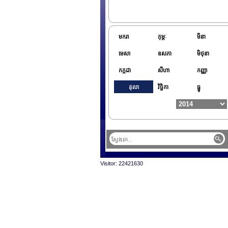
មករា
កុម្ភៈ
មីនា
មេសា
ឧសភា
មិថុនា
កក្កដា
សីហា
កញ្ញា
តុលា
វិច្ឆិកា
ធ្នូ
Visitor: 22421630