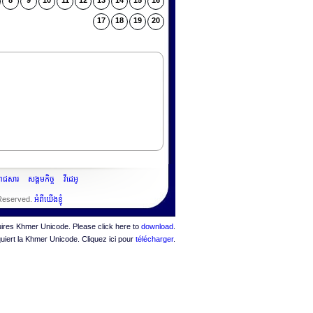
8
9
10
11
12
13
14
15
16
17
18
19
20
ះរាជសារ
សង្គមកិច្ច
វីដេអូ
 Reserved.
អំពីយើងខ្ញុំ
quires Khmer Unicode. Please click here to
download
.
quiert la Khmer Unicode. Cliquez ici pour
télécharger
.