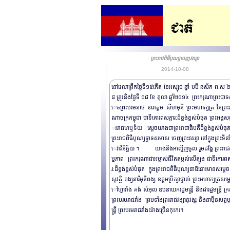
ព្រះរាជពិធីបុណ្យចេញវស្សា
2014-10-08
នៅវេលាព្រឹកថ្ងៃទី១៥កើត ខែអស្សុជ ឆ្នាំ មមី ឆស័ក ព.ស
៨ ត្រូវនិងថ្ងៃទី ០៨ ខែ តុលា ឆ្នាំ២០១៤ ព្រះករុណាព្រះបាទ
េចព្រះបរមនាថ នរោត្តម សីហមុនី ព្រះមហាក្សត្រ នៃព្រះ
ណាចក្រកម្ពុជា ជាទីគោរពសក្ការ:ដ៏ខ្ពង់ខ្ពស់បំផុត ព្រះអង្គសព្
ះរាជហឬទ័យ ​ស្តេចយាងជាព្រះរាជាធិបតីដ៏ខ្ពង់ខ្ពស់បំផុតក
ព្រះរាជពិធីបុណ្យទ្វាទសមាស ចេញព្រះវស្សា នៅក្នុងព្រះទីន
េវាវិនិច្ឆ័យ ។ យាងនិងអញ្ជើញចូល រួមដង្ហែ ព្រះរា
ម្មភាព ព្រះករុណាជាអម្ចាស់ជីវិតតម្កល់លើត្បូង ជាទីគោរពស
រ:ដ៏ខ្ពង់ខ្ពស់បំផុត ក្នុងព្រះរាជពិធីបុណ្យនាឱនោះមាន​សម្តេច
សុវត្ថិ ពង្សនារីមុនីពង្ស​ ឧត្តមប្រឹក្សាផ្ទាល់ ព្រះមហាក្សត្រសម
ៅហ្វាវាំង គង់ សំអុល ឧបនាយករដ្ឋមន្រ្តី និងជារដ្ឋមន្រ្តី ក្
ព្រះបរមរាជវាំង ព្រមទាំងព្រះរាជវង្សា​​នុ​វង្ស និងនាម៉ឺនសព្វ
ន្រ្តី ព្រះបរមរាជវាំងយ៉ាងច្រើនកុះករ។