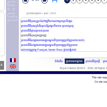
1
2
3
4
5
6
7
ព្រះរាជដំណើរសេ្តចយាង សួរសុខទុក្ខប្រជារាស្រ្ត ខេត្តកណ្តាល (ត)
ព្រះរាជដំណើរសេ្តចយាង សួរសុខទុក្ខប្រជារាស្រ្ត ខេត្តកណ្តាល
គណ:កម្មាធិការជាអូឡាំពិកកម្ពុជា ថ្វាយបង្គំគាល់
ព្រះរាជសកម្មភាព » តុលា - 2014
ព្រះរាជពិធីបុណ្យខួបគំរប់២ឆ្នាំនៃការយាងព្រះទិវង្គត(តចប់)
ព្រះរាជពិធីបុណ្យខួបគំរប់២ឆ្នាំនៃការយាងចូលព្រះទិវង្គត
ព្រះរាជពិធីបុណ្យចំរើនព្រះបរិត្តអង្គកឋិនទាន ព្រះរាជទ្រព្យ
ព្រះរាជពិធីថ្វាយព្រះរាជកុសល
ព្រះរាជពិធីបុណ្យចេញវស្សា
ព្រះរាជពិធីសម្ពោធអគារមជ្ឈមណ្ឌលវិទ្យាសាស្រ្តប្រព័ន្ធប្រសាទ(តចប់)
ព្រះរាជពិធីសម្ពោធអគារមជ្ឈមណ្ឌលវិទ្យាសាស្រ្តប្រព័ន្ធប្រសាទ
លោកសាស្រ្តចារ្យ François Xavier Roux ថ្វាយបង្គំគាល់
ទំព័រដើម
ព្រះរាជសកម្មភាព
ព្រះរាជជីវប្រវត្តិ
ព្រ
x
Royal Cabinet @2013 - 2026, All Rights
This site re
Ce site re