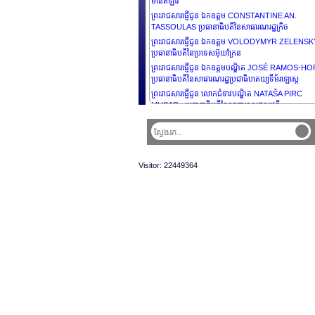
មានិតឡាវ
ព្រះរាជសារផ្ញើជូន ឯកឧត្តម CONSTANTINE AN.
TASSOULAS ប្រធានាធិបតីនៃសាធារណរដ្ឋក្រិច
ព្រះរាជសារផ្ញើជូន ឯកឧត្តម VOLODYMYR ZELENS
ប្រធានាធិបតីនៃប្រទេសអ៊ុយក្រែន
ព្រះរាជសារផ្ញើជូន ឯកឧត្តមបណ្ឌិត JOSÉ RAMOS-H
ប្រធានាធិបតីនៃសាធារណរដ្ឋប្រជាធិបតេយ្យទីម័រឡេស្តេ
ព្រះរាជសារផ្ញើជូន លោកជំទាវបណ្ឌិត NATAŠA PIRC
MUSAR, ប្រធានាធិបតីនៃសាធារណរដ្ឋស្លូវេនី
ព្រះរាជសារផ្ញើជូន ឯកឧត្តម SANTIAGO PEÑA ប្រធានាធ
នៃសាធារណរដ្ឋប៉ារ៉ាហ្គាយ
ព្រះរាជសារផ្ញើជូន ឯកឧត្តមនាយឧត្តមសេនីយ៍ជាន់ខ្ពស់ MI
AUNG HLAING ប្រធានាធិបតីស្តីទី នៃសាធារណរដ្ឋ
Visitor: 22449364
សហភាពមីយ៉ាន់ម៉ា
ព្រះរាជសារផ្ញើជូន ឯកឧត្តម KASSYM-JOMART
TOKAYEV ប្រធានាធិបតីនៃសាធារណរដ្ឋកាហ្សាក់ស្ដង់
ព្រះរាជសារផ្ញើជូន លោកជំទាវ CATHERINE CONNOL
ប្រធានាធិបតីនៃប្រទេសអៀរឡង់ដ៏
ព្រះរាជសារផ្ញើថ្វាយ ព្រះករុណាព្រះបាទស៊ុលតង់ HAJI
HASSANAL BOLKIAH នៃប្រទេសប៊្រុយណេដារ៉ូសាឡាម
ព្រះរាជសារផ្ញើជូន ឯកឧត្តម SHAVKAT MIRZIYOYEV
ប្រធានាធិបតីនៃសាធារណរដ្ឋអ៊ូបេគីស្តង់
ព្រះរាជសារផ្ញើជូន ឯកឧត្តម ANTÓNIO GUTERRES អគ
លេខាធិការនៃអង្គការសហប្រជាជាតិ
ព្រះរាជសារផ្ញើជូន ឯកឧត្តម ANURA KUMARA