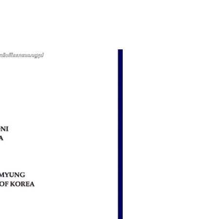
ិបតីនៃសាធារណរដ្ឋកូរ៉េ