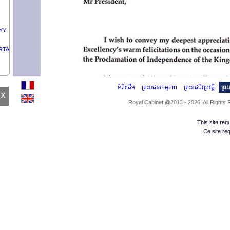
KYY
ORTA
ិបតី
ទំព័រដើម
ព្រះរាជសកម្មភាព
ព្រះរាជជីវប្រវត្តិ
ព្រ
x
Royal Cabinet @2013 - 2026, All Rights
N
This site re
Ce site re
LY
្គ