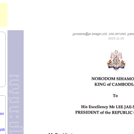
AL-
ENKO
AL-
O f f i c i a l W e b s i t e
ព្រះរាជសារផ្ញើជូន ឯកឧត្តម LEE JAE-MYUNG ប្រធានាធ
2025-11-25
រីស
YAN
្រជា
 សហ
្រជា