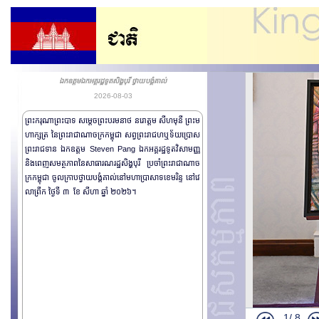
ឯកឧត្តមឯកអគ្គរដ្ឋទូតសិង្ហបុរី ថ្វាយបង្គំគាល់
2026-08-03
ព្រះករុណាព្រះបាទ សម្តេចព្រះបរមនាថ នរោត្តម សីហមុនី ព្រះម
ហាក្សត្រ នៃព្រះរាជាណាចក្រកម្ពុជា សព្វព្រះរាជហឬទ័យប្រោស
ព្រះរាជទាន ឯកឧត្តម Steven Pang ឯកអគ្គរដ្ឋទូតវិសាមញ្ញ
និងពេញសមត្ថភាពនៃសាធារណរដ្ឋសិង្ហបុរី ប្រចាំព្រះរាជាណាច
ក្រកម្ពុជា ចូលក្រាបថ្វាយបង្គំគាល់នៅមហាប្រាសាទខេមរិន្ទ នៅវេ
លាព្រឹក ថ្ងៃទី ៣ ខែ សីហា ឆ្នាំ ២០២៦។
1/
8