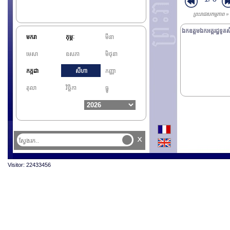
ព្រះរាជសកម្មភាព 
ឯកឧត្តមឯកអគ្គរដ្ឋទូតសិង្
មករា
កុម្ភៈ
មីនា
មេសា
ឧសភា
មិថុនា
កក្កដា
សីហា
កញ្ញា
តុលា
វិច្ឆិកា
ធ្នូ
x
Visitor: 22433456