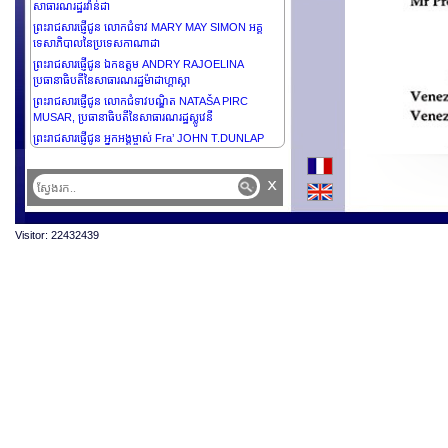
សាធារណរដ្ឋរវ៉ាន់ដា
ព្រះរាជសារផ្ញើជូន លោកជំទាវ MARY MAY SIMON អគ្គ
ទេសាភិបាលនៃប្រទេសកាណាដា
ព្រះរាជសារផ្ញើជូន ឯកឧត្តម ANDRY RAJOELINA
ប្រធានាធិបតីនៃសាធារណរដ្ឋម៉ាដាហ្គាស្កា
ព្រះរាជសារផ្ញើជូន លោកជំទាវបណ្ឌិត NATAŠA PIRC
MUSAR, ប្រធានាធិបតីនៃសាធារណរដ្ឋស្លូវេនី
ព្រះរាជសារផ្ញើជូន អ្នកអង្គម្ចាស់ Fra’ JOHN T.DUNLAP
ប្រមុខរដ្ឋនៃ SMO of Malta
ព្រះរាជសារផ្ញើថ្វាយ ព្រះអង្គម្ចាស់ HENRI, GRAND-DUC នៃ
x
ប្រទេសលុចហ្សំបួរ
ព្រះរាជសារផ្ញើជូន ឯកឧត្តម WAVEL RAMKALAWAN
ប្រធានាធិបតីនៃសាធារណរដ្ឋសីសែល
Visitor: 22432439
ព្រះរាជសារផ្ញើជូន លោកជំទាវ HALLA TÓMASDÓTTIR
ប្រធានាធិបតីនៃប្រទេសអ៊ីស្លង់
ព្រះរាជសារផ្ញើថ្វាយព្រះករុណាព្រះបាទ CHARLES III
ព្រះមហាក្សត្រនៃចក្រភពអង់គ្លេស និង អៀរឡង់ដ៍ខាងជើង
ព្រះរាជសារផ្ញើជូន លោកជំទាវ DROUPADI MURMU
ប្រធានាធិបតីនៃសាធារណរដ្ឋឥណ្ឌា
ព្រះរាជសារផ្ញើជូន ឯកឧត្តម VLADIMIR PUTIN ប្រធានាធិបតី
នៃសហព័ន្ធរុស្សី
ព្រះរាជសារផ្ញើជូន ឯកឧត្តមបណ្ឌិត JOSÉ RAMOS HORTA
ប្រធានាធិបតីនៃសាធារណរដ្ឋប្រជាធិបតេយ្យទីម័រឡេស្តេ
ព្រះរាជសារផ្ញើជូន ឯកឧត្តម FERDINAND ROMUALDEZ