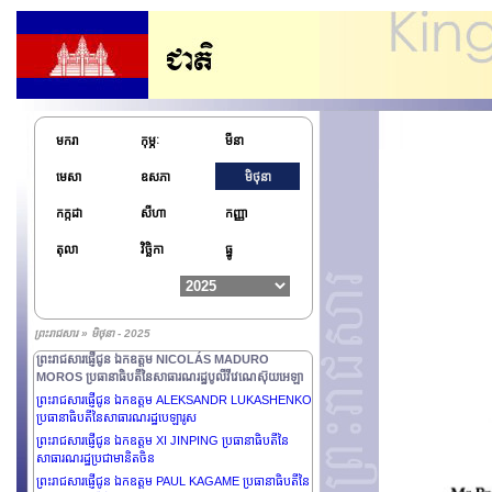
មករា
កុម្ភៈ
មីនា
មេសា
ឧសភា
មិថុនា
កក្កដា
សីហា
កញ្ញា
តុលា
វិច្ឆិកា
ធ្នូ
ព្រះរាជសារ » មិថុនា - 2025
ព្រះរាជសារផ្ញើជូន ឯកឧត្តម NICOLÁS MADURO
MOROS ប្រធានាធិបតីនៃសាធារណរដ្ឋបូលីវីវេណេស៊ុយអេឡា
ព្រះរាជសារផ្ញើជូន ឯកឧត្តម ALEKSANDR LUKASHENKO
ប្រធានាធិបតីនៃសាធារណរដ្ឋបេឡារូស
ព្រះរាជសារផ្ញើជូន ឯកឧត្តម XI JINPING ប្រធានាធិបតីនៃ
សាធារណរដ្ឋប្រជាមានិតចិន
ព្រះរាជសារផ្ញើជូន ឯកឧត្តម PAUL KAGAME ប្រធានាធិបតីនៃ