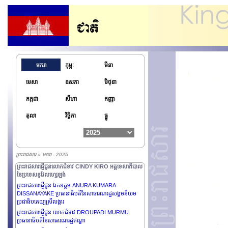
មករា
កុម្ភៈ
មីនា
មេសា
ឧសភា
មិថុនា
កក្កដា
សីហា
កញ្ញា
តុលា
វិច្ឆិកា
ធ្នូ
ព្រះរាជសារ » មករា - 2025
ព្រះរាជសារផ្ញើជូនលោកជំទាវ CINDY KIRO អគ្គទេសាភិបាល
នៃប្រទេសនូវែលហ្សេឡង់
ព្រះរាជសារផ្ញើជូន ឯកឧត្តម ANURA KUMARA
DISSANAYAKE ប្រធានាធិបតីនៃសាធារណរដ្ឋសង្គមនិយម
ប្រជាធិបតេយ្យស្រីលង្ការ
ព្រះរាជសារផ្ញើជូន លោកជំទាវ DROUPADI MURMU
ប្រធានាធិបតីនៃសាធារណរដ្ឋឥណ្ឌា