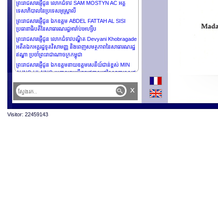
ព្រះរាជសារផ្ញើជូន លោកជំទាវ SAM MOSTYN AC អគ្គ
ទេសាភិបាលនៃប្រទេសអូស្រ្តាលី
ព្រះរាជសារផ្ញើជូន ឯកឧត្តម ABDEL FATTAH AL SISI
ប្រធានាធិបតីនៃសាធារណរដ្ឋអារ៉ាប់អេហ្សីប
ព្រះរាជសារផ្ញើជូន លោកជំទាវបណ្ឌិត Devyani Khobragade
អតីតឯកអគ្គរដ្ឋទូតវិសាមញ្ញ និងពេញសមត្ថភាពនៃសាធារណរដ្ឋ
ឥណ្ឌា ប្រចាំព្រះរាជាណាចក្រកម្ពុជា
ព្រះរាជសារផ្ញើជូន ឯកឧត្តមនាយឧត្តមសេនីយ៍ជាន់ខ្ពស់ MIN
AUNG HLAING ប្រធានក្រុមប្រឹក្សារដ្ឋបាលរដ្ឋនៃសាធារណរដ្ឋ
សហភាពមីយ៉ាន់ម៉ា
x
ព្រះរាជសារផ្ញើជូន លោក Dominique Barjot លេខាធិការ
អចិន្ត្រៃយ៍នៃ Académie des sciences d’outre-mer
ព្រះរាជសារផ្ញើជូន ឯកឧត្តម NIKOS
Visitor: 22459143
CHRISTODOULIDES ប្រធានាធិបតីនៃសាធារណរដ្ឋស៊ីប
ព្រះរាជសារផ្ញើជូន ឯកឧត្តម MIGUEL DÍAZ-CANEL
BERMÚDEZ ប្រធានាធិបតីនៃសាធារណរដ្ឋគុយបា
ព្រះរាជសារផ្ញើជូនឯកឧត្តមបណ្ឌិត DENIS BEĆIROVIĆ
ប្រធាននៃគណៈប្រធាននៃរដ្ឋបូសនី និង អ៊ែរសេហ្គូវីន