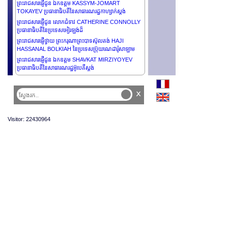
ព្រះរាជសារផ្ញើជូន ឯកឧត្តម KASSYM-JOMART
TOKAYEV ប្រធានាធិបតីនៃសាធារណរដ្ឋកាហ្សាក់ស្ដង់
ព្រះរាជសារផ្ញើជូន លោកជំទាវ CATHERINE CONNOLLY
ប្រធានាធិបតីនៃប្រទេសអៀរឡង់ដ៏
ព្រះរាជសារផ្ញើថ្វាយ ព្រះករុណាព្រះបាទស៊ុលតង់ HAJI
HASSANAL BOLKIAH នៃប្រទេសប៊្រុយណេដារ៉ូសាឡាម
ព្រះរាជសារផ្ញើជូន ឯកឧត្តម SHAVKAT MIRZIYOYEV
ប្រធានាធិបតីនៃសាធារណរដ្ឋអ៊ូបេគីស្តង់
ព្រះរាជសារផ្ញើជូន ឯកឧត្តម ANTÓNIO GUTERRES អគ្គ
លេខាធិការនៃអង្គការសហប្រជាជាតិ
x
ព្រះរាជសារផ្ញើជូន ឯកឧត្តម ANURA KUMARA
DISANAYAKA ប្រធានាធិបតីនៃសាធារណរដ្ឋសង្គមនិយមប្រជា
ធិបតេយ្យស្រីលង្ការ
Visitor: 22430964
ព្រះរាជសារផ្ញើជូន ឯកឧត្តម PETER PELLEGRINI
ប្រធានាធិបតីនៃសាធារណរដ្ឋស្លូវ៉ាគ
ព្រះរាជសារផ្ញើជូន ឯកឧត្តមបណ្ឌិត MOHAMED MUIZZU
ប្រធានាធិបតីនៃសាធារណរដ្ឋម៉ាល់ឌីវ
ព្រះរាជសារផ្ញើជូន ឯកឧត្តមបណ្ឌិត TAMÁS SULYOK
ប្រធានាធិបតីនៃប្រទេសហុងគ្រី
ព្រះរាជសារផ្ញើជូន ឯកឧត្តម ABDEL FATTAH AL SISI
ប្រធានាធិបតីនៃសាធារណរដ្ឋអារ៉ាប់អេហ្សីប
ព្រះរាជសារផ្ញើជូន ឯកឧត្តម MOHAMMED
SHAHABUDDIN ប្រធានាធិបតីនៃសាធារណរដ្ឋប្រជាមានិត
បង់ក្លាដេស
ព្រះរាជសារផ្ញើជូន ឯកឧត្តមបណ្ឌិត JOSÉ RAMOS-HORTA