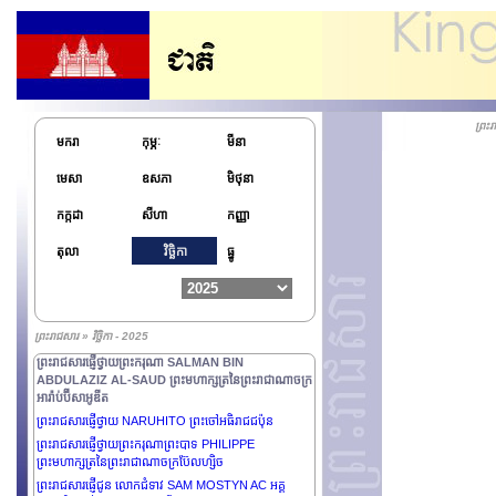
ព្រះមហាក្សត្រនៃព្រះរាជាណាចក្រម៉ារ៉ុក
ព្រះរាជសារផ្ញើជូន ឯកឧត្តម MIGUEL DÍAZ-CANEL
BERMÚDEZ ប្រធានាធិបតីនៃសាធារណរដ្ឋគុយបា
ព្រះរាជសារផ្ញើជូន ឯកឧត្តម THARMAN
SHANMUGARATNAM ប្រធានាធិបតីនៃសាធារណរដ្ឋសាំង
ហ្គាពួរ
ព្រះ
ព្រះរាជសារផ្ញើជូន ឯកឧត្តម EDGARS RINKĒVIČS
មករា
កុម្ភៈ
មីនា
ប្រធានាធិបតីនៃសាធារណរដ្ឋឡេតូនី
មេសា
ឧសភា
មិថុនា
ព្រះរាជសារផ្ញើថ្វាយព្រះករុណា ABDULLAH II IBN AL
HUSSEIN ព្រះមហាក្សត្រនៃប្រទេសហ្សរដានី
កក្កដា
សីហា
កញ្ញា
ព្រះរាជសារផ្ញើជូន ឯកឧត្តម EMMANUEL MACRON
ប្រធានាធិបតីនៃសាធារណរដ្ឋបារាំង
តុលា
វិច្ឆិកា
ធ្នូ
ព្រះរាជសារផ្ញើជូន ឯកឧត្តមបណ្ឌិត Kao Kim Hourn អគ្គ
លេខាធិការអាស៊ាន
ព្រះរាជសារផ្ញើថ្វាយព្រះអង្គម្ចាស់ MOHAMMED BIN
SALMAN BIN ABDULAZIZ AL-SAUD រាជទាយាទ និង
ព្រះរាជសារ » វិច្ឆិកា - 2025
នាយករដ្ឋមន្រ្តី នៃព្រះរាជាណាចក្រអារ៉ាប់ប៊ីសាអូឌីត
ព្រះរាជសារផ្ញើថ្វាយព្រះករុណា SALMAN BIN
ABDULAZIZ AL-SAUD ព្រះមហាក្សត្រនៃព្រះរាជាណាចក្រ
អារ៉ាប់ប៊ីសាអូឌីត
ព្រះរាជសារផ្ញើថ្វាយ NARUHITO ព្រះចៅអធិរាជជប៉ុន
ព្រះរាជសារផ្ញើថ្វាយព្រះករុណាព្រះបាទ PHILIPPE
ព្រះមហាក្សត្រនៃព្រះរាជាណាចក្រប៊ែលហ្សិច
ព្រះរាជសារផ្ញើជូន លោកជំទាវ SAM MOSTYN AC អគ្គ