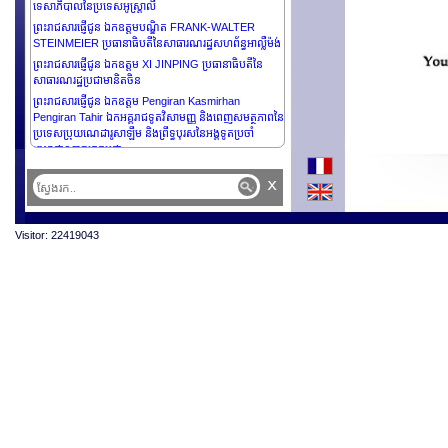
ទេសាភិបាលនៃប្រទេសអូស្រ្តាលី
ព្រះរាជសារផ្ញើជូន ឯកឧត្តមបណ្ឌិត FRANK-WALTER
STEINMEIER ប្រធានាធិបតីនៃសាធារណរដ្ឋសហព័ន្ធអាល្លឺម៉ង់
ព្រះរាជសារផ្ញើជូន ឯកឧត្តម XI JINPING ប្រធានាធិបតីនៃ
សាធារណរដ្ឋប្រជាមានិតចិន
ព្រះរាជសារផ្ញើជូន ឯកឧត្តម Pengiran Kasmirhan
Pengiran Tahir ឯកអគ្គរាជទូតវិសាមញ្ញ និងពេញសមត្ថភាពនៃ
ប្រទេសប្រុយណេដារូសាឡឹម និងព្រឹទ្ធបុរសនៃអង្គទូតប្រចាំ
ព្រះរាជាណាចក្រកម្ពុជា
ព្រះរាជសារផ្ញើថ្វាយ ព្រះករុណាព្រះបាទ HAITHAM BIN
x
TARIK ព្រះចៅស៊ុលតង់នៃប្រទេសអូម៉ង់
ព្រះរាជសារផ្ញើជូន ឯកឧត្តម MAHMOUD ABBAS
ប្រធានាធិបតីនៃរដ្ឋប៉ាឡេស្ទីន, ប្រធានគណៈកម្មការប្រតិបត្តិនៃអង្គ
Visitor: 22419043
ការរំដោះប៉ាឡេស្ទីន
ព្រះរាជសារផ្ញើជូន ឯកឧត្តម JOÃO MANUEL
GONÇALVES LOURENÇO ប្រធានាធិបតីនៃសាធារណរដ្ឋ
អង់ហ្គោឡា
ព្រះរាជសារផ្ញើថ្វាយព្រះករុណាព្រះបាទ CARL GUSTAF
ព្រះមហាក្សត្រនៃប្រទេសស៊ុយអ៊ែត