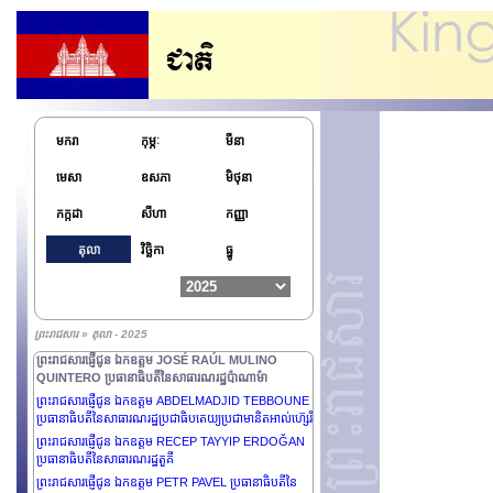
ព្រះរាជសារផ្ញើជូន ឯកឧត្តម Nguyen Minh Vu ឯកអគ្គ
មករា
កុម្ភៈ
មីនា
រដ្ឋទូតវិសាមញ្ញ និងពេញសមត្ថភាពនៃសាធារណរដ្ឋសង្គម
និយមវៀតណាម ប្រចាំនៅព្រះរាជាណាចក្រកម្ពុជា
មេសា
ឧសភា
មិថុនា
ព្រះរាជសារផ្ញើជូន ឯកឧត្តម Anatoly Borovik ឯកអគ្គ
រដ្ឋទូតវិសាមញ្ញ និងពេញសមត្ថភាពនៃសហព័ន្ធរុស្ស៊ី ប្រចាំនៅ
កក្កដា
សីហា
កញ្ញា
ព្រះរាជាណាចក្រកម្ពុជា
ព្រះរាជសារផ្ញើជូន ឯកឧត្តម Pengiran Kasmirhan
តុលា
វិច្ឆិកា
ធ្នូ
Pengiran Tahir ឯកអគ្គរាជទូតវិសាមញ្ញ និងពេញសមត្ថភាពនៃ
ប្រទេសប្រុយណេដារូសាឡឹម និងព្រឹទ្ធបុរសនៃអង្គទូតប្រចាំ
ព្រះរាជាណាចក្រកម្ពុជា
ព្រះរាជសារផ្ញើជូន លោកជំទាវ SYLVANIE BURTON
ព្រះរាជសារ » តុលា - 2025
ប្រធានាធិបតីនៃកុំមិនវែលដូមីនីក
ព្រះរាជសារផ្ញើជូន ឯកឧត្តម JOSÉ RAÚL MULINO
QUINTERO ប្រធានាធិបតីនៃសាធារណរដ្ឋប៉ាណាម៉ា
ព្រះរាជសារផ្ញើជូន ឯកឧត្តម ABDELMADJID TEBBOUNE
ប្រធានាធិបតីនៃសាធារណរដ្ឋប្រជាធិបតេយ្យប្រជាមានិតអាល់ហ៊្សេរី
ព្រះរាជសារផ្ញើជូន ឯកឧត្តម RECEP TAYYIP ERDOĞAN
ប្រធានាធិបតីនៃសាធារណរដ្ឋតួគី
ព្រះរាជសារផ្ញើជូន ឯកឧត្តម PETR PAVEL ប្រធានាធិបតីនៃ