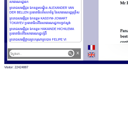
សាធារណរដ្ឋឆេក
ព្រះរាជសារផ្ញើជូន ឯកឧត្តមបណ្ឌិត ALEXANDER VAN
DER BELLEN ប្រធានាធិបតីសហព័ន្ធ នៃសាធារណរដ្ឋអូទ្រីស
ព្រះរាជសារផ្ញើជូន ឯកឧត្តម KASSYM-JOMART
TOKAYEV ប្រធានាធិបតីនៃសាធារណរដ្ឋកាហ្សាក់ស្ដង់
ព្រះរាជសារផ្ញើជូន ឯកឧត្តម HAKAINDE HICHILEMA
ប្រធានាធិបតីនៃសាធារណរដ្ឋហ្សំប៊ី
ព្រះរាជសារផ្ញើថ្វាយព្រះករុណាព្រះបាទ FELIPE VI
ព្រះមហាក្សត្រនៃព្រះរាជាណាចក្រអេស្ប៉ាញ
ព្រះរាជសារផ្ញើថ្វាយ ព្រះអង្គម្ចាស់ GUILLAUME, GRAND-
x
DUC នៃប្រទេសលុចហ្សំបួរ
ព្រះរាជសារផ្ញើជូន ឯកឧត្តម PRABOWO SUBIANTO
ប្រធានាធិបតីនៃសាធារណរដ្ឋឥណ្ឌូនេស៊ី
Visitor: 22424887
ព្រះរាជសារផ្ញើជូន ឯកឧត្តម FERDINAND ROMUALDEZ
MARCOS JR. ប្រធានាធិបតិនៃសាធារណរដ្ឋហ្វីលីពីន