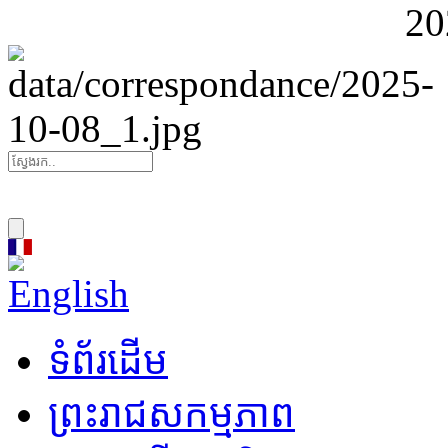
ឯកអគ្គរាជទូតវិសាមញ្ញ និងព
20
ប្រុយណេដារូសាឡឹម និងព្រឹទ្ធប
កម្ពុជា
ព្រះរាជសារផ្ញើជូន លោកជំ
x
ប្រធានាធិបតីនៃកុំមិនវែលដូមីនី
ព្រះរាជសារផ្ញើជូន ឯកឧត្ត
QUINTERO ប្រធានាធិបតីនៃស
ទំព័រដើម
ព្រះរាជសារផ្ញើជូន ឯកឧត
ព្រះរាជសកម្មភាព
ប្រធានាធិបតីនៃសាធារណរដ្ឋប្រជ