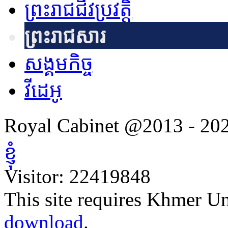
ព្រះរាជជីវប្រវត្តិ
ព្រះរាជសារផ្ញើជូន ឯកឧត្
ព្រះរាជសារ
ប្រធានាធិបតីនៃសាធារណរដ្ឋតួគ
សង្គមកិច្ច
ព្រះរាជសារផ្ញើជូន ឯកឧត្តម 
វីដេអូ
សាធារណរដ្ឋឆេក
Royal Cabinet @2013 - 202
ព្រះរាជសារផ្ញើជូន ឯកឧត្
ខ្ញុំ
BELLEN ប្រធានាធិបតីសហព័ន្
Visitor: 22419848
ព្រះរាជសារផ្ញើជូន ឯកឧត
This site requires Khmer Un
ប្រធានាធិបតីនៃសាធារណរដ្ឋកាហ្
download
.