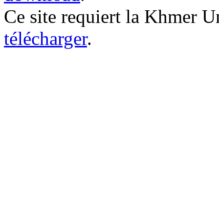
ព្រះរាជសារផ្ញើជូន ឯកឧត្
Ce site requiert la Khmer U
ប្រធានាធិបតីនៃសាធារណរដ្ឋហ្សំ
télécharger
.
ព្រះរាជសារផ្ញើថ្វាយព្រះករុណា
នៃព្រះរាជាណាចក្រអេស្ប៉ាញ
ព្រះរាជសារផ្ញើថ្វាយ ព្រះអ
នៃប្រទេសលុចហ្សំបួរ
ព្រះរាជសារផ្ញើជូន ឯកឧត្
ប្រធានាធិបតីនៃសាធារណរដ្ឋឥណ្
ព្រះរាជសារផ្ញើជូន ឯកឧត