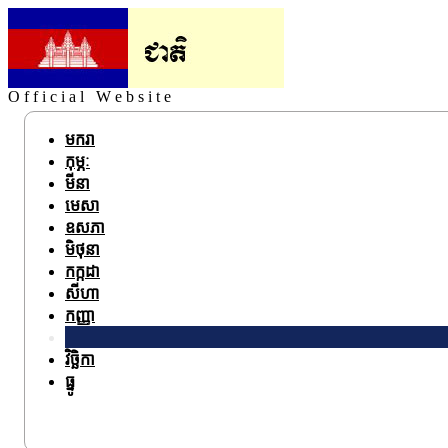
O f f i c i a l W e b s i t e
មករា
កុម្ភៈ
មីនា
មេសា
ឧសភា
មិថុនា
កក្កដា
សីហា
កញ្ញា
វិច្ឆិកា
ធ្នូ