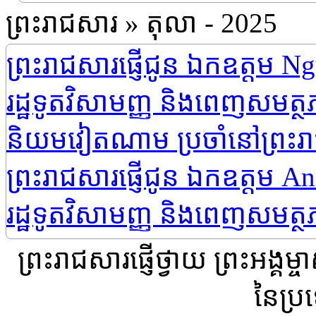
ព្រះរាជសារ » តុលា - 2025
ព្រះរាជសារផ្ញើជូន ឯកឧត្តម 
រដ្ឋទូតវិសាមញ្ញ និងពេញសមត្
និយមវៀតណាម ប្រចាំនៅព្រះរា
ព្រះរាជសារផ្ញើជូន ឯកឧត្តម A
រដ្ឋទូតវិសាមញ្ញ និងពេញសមត្ថភ
ព្រះរាជាណាចក្រកម្ពុជា
ព្រះរាជសារផ្ញើថ្វាយ ព្រះ
ព្រះរាជសារផ្ញើជូន ឯកឧត្តម P
នៃប្រ