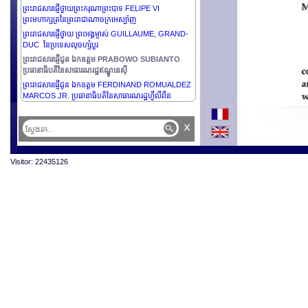
ព្រះរាជសារផ្ញើថ្វាយព្រះករុណាព្រះបាទ FELIPE VI
ព្រះមហាក្សត្រនៃព្រះរាជាណាចក្រអេស្ប៉ាញ
ព្រះរាជសារផ្ញើថ្វាយ ព្រះអង្គម្ចាស់ GUILLAUME, GRAND-
DUC នៃប្រទេសលុចហ្សំបួរ
ព្រះរាជសារផ្ញើជូន ឯកឧត្តម PRABOWO SUBIANTO
ប្រធានាធិបតីនៃសាធារណរដ្ឋឥណ្ឌូនេស៊ី
ព្រះរាជសារផ្ញើជូន ឯកឧត្តម FERDINAND ROMUALDEZ
MARCOS JR. ប្រធានាធិបតិនៃសាធារណរដ្ឋហ្វីលីពីន
x
Visitor: 22435126