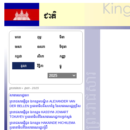
រដ្ឋទូតវិសាមញ្ញ និងពេញសមត្ថភាពនៃសាធារណរដ្ឋសង្គម
និយមវៀតណាម ប្រចាំនៅព្រះរាជាណាចក្រកម្ពុជា
ព្រះរាជសារផ្ញើជូន ឯកឧត្តម Anatoly Borovik ឯកអគ្គ
រដ្ឋទូតវិសាមញ្ញ និងពេញសមត្ថភាពនៃសហព័ន្ធរុស្ស៊ី ប្រចាំនៅ
ព្រះរាជាណាចក្រកម្ពុជា
ព្រះរាជសារផ្ញើជូន ឯកឧត្តម Pengiran Kasmirhan
Pengiran Tahir ឯកអគ្គរាជទូតវិសាមញ្ញ និងពេញសមត្ថភាពនៃ
ប្រទេសប្រុយណេដារូសាឡឹម និងព្រឹទ្ធបុរសនៃអង្គទូតប្រចាំ
មករា
កុម្ភៈ
មីនា
ព្រះរាជាណាចក្រកម្ពុជា
មេសា
ឧសភា
មិថុនា
ព្រះរាជសារផ្ញើជូន លោកជំទាវ SYLVANIE BURTON
ប្រធានាធិបតីនៃកុំមិនវែលដូមីនីក
កក្កដា
សីហា
កញ្ញា
ព្រះរាជសារផ្ញើជូន ឯកឧត្តម JOSÉ RAÚL MULINO
QUINTERO ប្រធានាធិបតីនៃសាធារណរដ្ឋប៉ាណាម៉ា
តុលា
វិច្ឆិកា
ធ្នូ
ព្រះរាជសារផ្ញើជូន ឯកឧត្តម ABDELMADJID TEBBOUNE
ប្រធានាធិបតីនៃសាធារណរដ្ឋប្រជាធិបតេយ្យប្រជាមានិតអាល់ហ៊្សេរី
ព្រះរាជសារផ្ញើជូន ឯកឧត្តម RECEP TAYYIP ERDOĞAN
ប្រធានាធិបតីនៃសាធារណរដ្ឋតួគី
ព្រះរាជសារ » តុលា - 2025
ព្រះរាជសារផ្ញើជូន ឯកឧត្តម PETR PAVEL ប្រធានាធិបតីនៃ
សាធារណរដ្ឋឆេក
ព្រះរាជសារផ្ញើជូន ឯកឧត្តមបណ្ឌិត ALEXANDER VAN
DER BELLEN ប្រធានាធិបតីសហព័ន្ធ នៃសាធារណរដ្ឋអូទ្រីស
ព្រះរាជសារផ្ញើជូន ឯកឧត្តម KASSYM-JOMART
TOKAYEV ប្រធានាធិបតីនៃសាធារណរដ្ឋកាហ្សាក់ស្ដង់
ព្រះរាជសារផ្ញើជូន ឯកឧត្តម HAKAINDE HICHILEMA
ប្រធានាធិបតីនៃសាធារណរដ្ឋហ្សំប៊ី