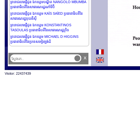
ព្រះរាជសារផ្ញើជូន ឯកឧត្តមបណ្ឌិត NANGOLO MBUMBA
ប្រធានាធិបតីនៃសាធារណរដ្ឋណាំមីប៊ី
ព្រះរាជសារផ្ញើជូន ឯកឧត្តម KAÏS SAÏED ប្រធានាធិបតីនៃ
សាធារណរដ្ឋទុយនីស៊ី
ព្រះរាជសារផ្ញើជូន ឯកឧត្តម KONSTANTINOS
TASOULAS ប្រធានាធិបតីនៃសាធារណរដ្ឋក្រិច
ព្រះរាជសារផ្ញើជូន ឯកឧត្តម MICHAEL D HIGGINS
ប្រធានាធិបតីនៃប្រទេសអៀរឡង់ដ៏
ព្រះរាជសារផ្ញើជូន ឯកឧត្ដម DHARAMBEER GOKHOOL
ប្រធានាធិបតីនៃ សាធារណរដ្ឋម៉ូរីស
x
ព្រះរាជសារផ្ញើជូន លោកស្រី Sithea San ប្រធានក្រុងខ្មែរ
ព្រះរាជសារផ្ញើជូន ឯកឧត្តមឧត្តមសេនីយ៍ ASSIMI GOITA
ប្រធានាធិបតីអន្តរកាល និងជាប្រមុខរដ្ឋនៃសាធារណរដ្ឋម៉ាលី
Visitor: 22437439