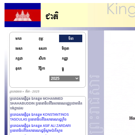
មករា
កុម្ភៈ
មីនា
មេសា
ឧសភា
មិថុនា
ព្រះរាជសារផ្ញើជូន ឯកឧត្តម BASSIROU DIOMAYE
កក្កដា
សីហា
កញ្ញា
DIAKHAR FAYE ប្រធានាធិបតីនៃសាធារណរដ្ឋសេណេហ្គាល់
ព្រះរាជសារផ្ញើថ្វាយព្រះករុណាព្រះបាទ MAHA
តុលា
វិច្ឆិកា
ធ្នូ
VAJIRALONGKORN ព្រះមហាក្សត្រនៃព្រះរាជាណាចក្រ
ថៃឡង់ដ៍
ព្រះរាជសារផ្ញើជូន ឯកឧត្តមនាយឧត្តមសេនីយ៍ជាន់ខ្ពស់ MIN
AUNG HLAING ប្រធានក្រុមប្រឹក្សារដ្ឋបាលរដ្ឋ នាយករដ្ឋមន្ត្រី
ព្រះរាជសារ » មីនា - 2025
នៃសាធារណរដ្ឋសហភាពមីយ៉ាន់ម៉ា
ព្រះរាជសារផ្ញើជូន ឯកឧត្តម MOHAMMED
SHAHABUDDIN ប្រធានាធិបតីនៃសាធារណរដ្ឋប្រជាមានិត
បង់ក្លាដេស
ព្រះរាជសារផ្ញើជូន ឯកឧត្តម KONSTANTINOS
TASOULAS ប្រធានាធិបតីនៃសាធារណរដ្ឋក្រិច
ព្រះរាជសារផ្ញើជូន ឯកឧត្តម ASIF ALI ZARDARI
ប្រធានាធិបតីនៃសាធារណរដ្ឋអ៊ីស្លាមប៉ាគីស្ថាន