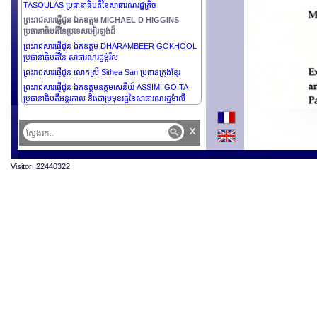
TASOULAS ប្រធានាធិបតីនៃសាធារណរដ្ឋក្រិច
ព្រះរាជសារផ្ញើជូន ឯកឧត្តម MICHAEL D HIGGINS
ប្រធានាធិបតីនៃប្រទេសអៀរឡង់ដ៏
ព្រះរាជសារផ្ញើជូន ឯកឧត្ដម DHARAMBEER GOKHOOL
ប្រធានាធិបតីនៃ សាធារណរដ្ឋម៉ូរីស
ព្រះរាជសារផ្ញើជូន លោកស្រី Sithea San ប្រធានក្រុងខ្មែរ
ព្រះរាជសារផ្ញើជូន ឯកឧត្តមឧត្តមសេនីយ៍ ASSIMI GOITA
ប្រធានាធិបតីអន្តរកាល និងជាប្រមុខរដ្ឋនៃសាធារណរដ្ឋម៉ាលី
x
Visitor: 22440322