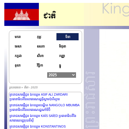
ព្រះរាជសារផ្ញើជូន ឯកឧត្តម BASSIROU DIOMAYE
DIAKHAR FAYE ប្រធានាធិបតីនៃសាធារណរដ្ឋសេណេហ្គាល់
មករា
កុម្ភៈ
មីនា
ព្រះរាជសារផ្ញើថ្វាយព្រះករុណាព្រះបាទ MAHA
VAJIRALONGKORN ព្រះមហាក្សត្រនៃព្រះរាជាណាចក្រ
មេសា
ឧសភា
មិថុនា
ថៃឡង់ដ៍
ព្រះរាជសារផ្ញើជូន ឯកឧត្តមនាយឧត្តមសេនីយ៍ជាន់ខ្ពស់ MIN
កក្កដា
សីហា
កញ្ញា
AUNG HLAING ប្រធានក្រុមប្រឹក្សារដ្ឋបាលរដ្ឋ នាយករដ្ឋមន្ត្រី
នៃសាធារណរដ្ឋសហភាពមីយ៉ាន់ម៉ា
តុលា
វិច្ឆិកា
ធ្នូ
ព្រះរាជសារផ្ញើជូន ឯកឧត្តម MOHAMMED
SHAHABUDDIN ប្រធានាធិបតីនៃសាធារណរដ្ឋប្រជាមានិត
បង់ក្លាដេស
ព្រះរាជសារផ្ញើជូន ឯកឧត្តម KONSTANTINOS
ព្រះរាជសារ » មីនា - 2025
TASOULAS ប្រធានាធិបតីនៃសាធារណរដ្ឋក្រិច
ព្រះរាជសារផ្ញើជូន ឯកឧត្តម ASIF ALI ZARDARI
ប្រធានាធិបតីនៃសាធារណរដ្ឋអ៊ីស្លាមប៉ាគីស្ថាន
ព្រះរាជសារផ្ញើជូន ឯកឧត្តមបណ្ឌិត NANGOLO MBUMBA
ប្រធានាធិបតីនៃសាធារណរដ្ឋណាំមីប៊ី
ព្រះរាជសារផ្ញើជូន ឯកឧត្តម KAÏS SAÏED ប្រធានាធិបតីនៃ
សាធារណរដ្ឋទុយនីស៊ី
ព្រះរាជសារផ្ញើជូន ឯកឧត្តម KONSTANTINOS