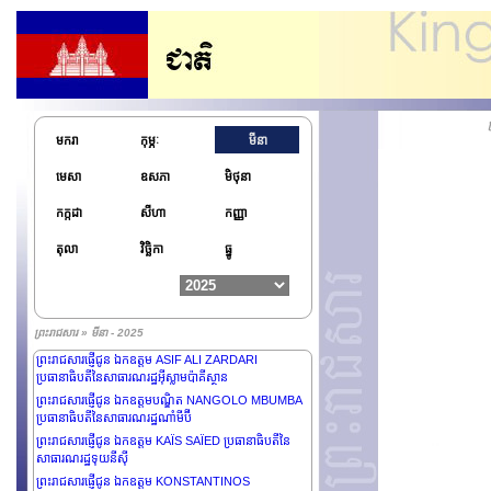
ព្រះរាជសារផ្ញើជូន ឯកឧត្តម BASSIROU DIOMAYE
DIAKHAR FAYE ប្រធានាធិបតីនៃសាធារណរដ្ឋសេណេហ្គាល់
មករា
កុម្ភៈ
មីនា
ព្រះរាជសារផ្ញើថ្វាយព្រះករុណាព្រះបាទ MAHA
VAJIRALONGKORN ព្រះមហាក្សត្រនៃព្រះរាជាណាចក្រ
មេសា
ឧសភា
មិថុនា
ថៃឡង់ដ៍
ព្រះរាជសារផ្ញើជូន ឯកឧត្តមនាយឧត្តមសេនីយ៍ជាន់ខ្ពស់ MIN
កក្កដា
សីហា
កញ្ញា
AUNG HLAING ប្រធានក្រុមប្រឹក្សារដ្ឋបាលរដ្ឋ នាយករដ្ឋមន្ត្រី
នៃសាធារណរដ្ឋសហភាពមីយ៉ាន់ម៉ា
តុលា
វិច្ឆិកា
ធ្នូ
ព្រះរាជសារផ្ញើជូន ឯកឧត្តម MOHAMMED
SHAHABUDDIN ប្រធានាធិបតីនៃសាធារណរដ្ឋប្រជាមានិត
បង់ក្លាដេស
ព្រះរាជសារផ្ញើជូន ឯកឧត្តម KONSTANTINOS
ព្រះរាជសារ » មីនា - 2025
TASOULAS ប្រធានាធិបតីនៃសាធារណរដ្ឋក្រិច
ព្រះរាជសារផ្ញើជូន ឯកឧត្តម ASIF ALI ZARDARI
ប្រធានាធិបតីនៃសាធារណរដ្ឋអ៊ីស្លាមប៉ាគីស្ថាន
ព្រះរាជសារផ្ញើជូន ឯកឧត្តមបណ្ឌិត NANGOLO MBUMBA
ប្រធានាធិបតីនៃសាធារណរដ្ឋណាំមីប៊ី
ព្រះរាជសារផ្ញើជូន ឯកឧត្តម KAÏS SAÏED ប្រធានាធិបតីនៃ
សាធារណរដ្ឋទុយនីស៊ី
ព្រះរាជសារផ្ញើជូន ឯកឧត្តម KONSTANTINOS