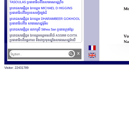
TASOULAS ប្រធានាធិបតីនៃសាធារណរដ្ឋក្រិច
ព្រះរាជសារផ្ញើជូន ឯកឧត្តម MICHAEL D HIGGINS
ប្រធានាធិបតីនៃប្រទេសអៀរឡង់ដ៏
ព្រះរាជសារផ្ញើជូន ឯកឧត្ដម DHARAMBEER GOKHOOL
ប្រធានាធិបតីនៃ សាធារណរដ្ឋម៉ូរីស
ព្រះរាជសារផ្ញើជូន លោកស្រី Sithea San ប្រធានក្រុងខ្មែរ
ព្រះរាជសារផ្ញើជូន ឯកឧត្តមឧត្តមសេនីយ៍ ASSIMI GOITA
ប្រធានាធិបតីអន្តរកាល និងជាប្រមុខរដ្ឋនៃសាធារណរដ្ឋម៉ាលី
x
Visitor: 22431789