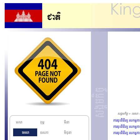
សង្គមកិច្ច » មេសា
ការចុះពិនិត្យ សកម្ម
មករា
កុម្ភៈ
មីនា
ការចុះពិនិត្យ សកម្មភា
មេសា
ឧសភា
មិថុនា
ការចុះពិនិត្យ សកម្មភ