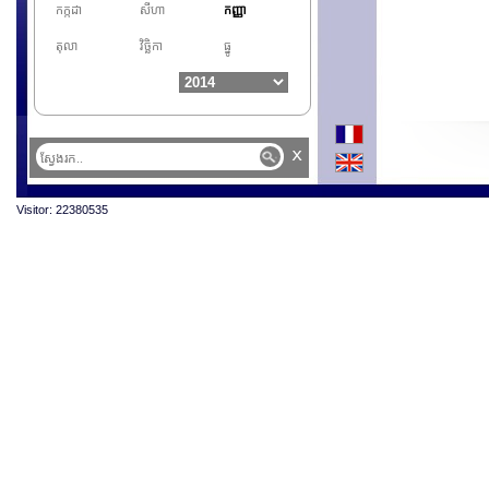
កក្កដា
សីហា
កញ្ញា
តុលា
វិច្ឆិកា
ធ្នូ
x
Visitor: 22380535