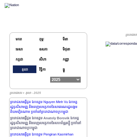
ព្រះរាជសា
មករា
កុម្ភៈ
មីនា
មេសា
ឧសភា
មិថុនា
កក្កដា
សីហា
កញ្ញា
តុលា
វិច្ឆិកា
ធ្នូ
ព្រះរាជសារ » តុលា - 2025
ព្រះរាជសារផ្ញើជូន ឯកឧត្តម Nguyen Minh Vu ឯកអគ្គ
រដ្ឋទូតវិសាមញ្ញ និងពេញសមត្ថភាពនៃសាធារណរដ្ឋសង្គម
និយមវៀតណាម ប្រចាំនៅព្រះរាជាណាចក្រកម្ពុជា
ព្រះរាជសារផ្ញើជូន ឯកឧត្តម Anatoly Borovik ឯកអគ្គ
រដ្ឋទូតវិសាមញ្ញ និងពេញសមត្ថភាពនៃសហព័ន្ធរុស្ស៊ី ប្រចាំនៅ
ព្រះរាជាណាចក្រកម្ពុជា
ព្រះរាជសារផ្ញើជូន ឯកឧត្តម Pengiran Kasmirhan