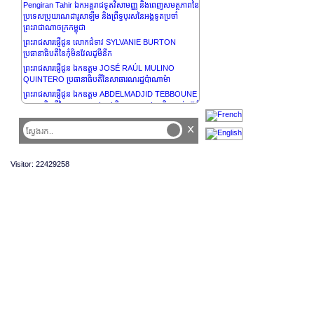
Pengiran Tahir ឯកអគ្គរាជទូតវិសាមញ្ញ និងពេញសមត្ថភាពនៃ
ប្រទេសប្រុយណេដារូសាឡឹម និងព្រឹទ្ធបុរសនៃអង្គទូតប្រចាំ
ព្រះរាជាណាចក្រកម្ពុជា
ព្រះរាជសារផ្ញើជូន លោកជំទាវ SYLVANIE BURTON
ប្រធានាធិបតីនៃកុំមិនវែលដូមីនីក
ព្រះរាជសារផ្ញើជូន ឯកឧត្តម JOSÉ RAÚL MULINO
QUINTERO ប្រធានាធិបតីនៃសាធារណរដ្ឋប៉ាណាម៉ា
ព្រះរាជសារផ្ញើជូន ឯកឧត្តម ABDELMADJID TEBBOUNE
ប្រធានាធិបតីនៃសាធារណរដ្ឋប្រជាធិបតេយ្យប្រជាមានិតអាល់ហ៊្សេរី
ព្រះរាជសារផ្ញើជូន ឯកឧត្តម RECEP TAYYIP ERDOĞAN
x
ប្រធានាធិបតីនៃសាធារណរដ្ឋតួគី
ព្រះរាជសារផ្ញើជូន ឯកឧត្តម PETR PAVEL ប្រធានាធិបតីនៃ
សាធារណរដ្ឋឆេក
Visitor: 22429258
ព្រះរាជសារផ្ញើជូន ឯកឧត្តមបណ្ឌិត ALEXANDER VAN
DER BELLEN ប្រធានាធិបតីសហព័ន្ធ នៃសាធារណរដ្ឋអូទ្រីស
ព្រះរាជសារផ្ញើជូន ឯកឧត្តម KASSYM-JOMART
TOKAYEV ប្រធានាធិបតីនៃសាធារណរដ្ឋកាហ្សាក់ស្ដង់
ព្រះរាជសារផ្ញើជូន ឯកឧត្តម HAKAINDE HICHILEMA
ប្រធានាធិបតីនៃសាធារណរដ្ឋហ្សំប៊ី
ព្រះរាជសារផ្ញើថ្វាយព្រះករុណាព្រះបាទ FELIPE VI
ព្រះមហាក្សត្រនៃព្រះរាជាណាចក្រអេស្ប៉ាញ
ព្រះរាជសារផ្ញើថ្វាយ ព្រះអង្គម្ចាស់ GUILLAUME, GRAND-
DUC នៃប្រទេសលុចហ្សំបួរ
ព្រះរាជសារផ្ញើជូន ឯកឧត្តម PRABOWO SUBIANTO
ប្រធានាធិបតីនៃសាធារណរដ្ឋឥណ្ឌូនេស៊ី