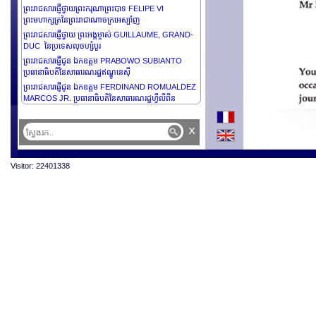
ព្រះរាជសារផ្ញើថ្វាយព្រះករុណាព្រះបាទ FELIPE VI
ព្រះមហាក្សត្រនៃព្រះរាជាណាចក្រអេស្ប៉ាញ
ព្រះរាជសារផ្ញើថ្វាយ ព្រះអង្គម្ចាស់ GUILLAUME, GRAND-
DUC នៃប្រទេសលុចហ្សំបួរ
ព្រះរាជសារផ្ញើជូន ឯកឧត្តម PRABOWO SUBIANTO
ប្រធានាធិបតីនៃសាធារណរដ្ឋឥណ្ឌូនេស៊ី
ព្រះរាជសារផ្ញើជូន ឯកឧត្តម FERDINAND ROMUALDEZ
MARCOS JR. ប្រធានាធិបតិនៃសាធារណរដ្ឋហ្វីលីពីន
x
Visitor: 22401338