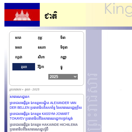
រដ្ឋទូតវិសាមញ្ញ និងពេញសមត្ថភាពនៃសាធារណរដ្ឋសង្គម
និយមវៀតណាម ប្រចាំនៅព្រះរាជាណាចក្រកម្ពុជា
ព្រះរាជសារផ្ញើជូន ឯកឧត្តម Anatoly Borovik ឯកអគ្គ
រដ្ឋទូតវិសាមញ្ញ និងពេញសមត្ថភាពនៃសហព័ន្ធរុស្ស៊ី ប្រចាំនៅ
ព្រះរាជាណាចក្រកម្ពុជា
ព្រះរាជសារផ្ញើជូន ឯកឧត្តម Pengiran Kasmirhan
Pengiran Tahir ឯកអគ្គរាជទូតវិសាមញ្ញ និងពេញសមត្ថភាពនៃ
ប្រទេសប្រុយណេដារូសាឡឹម និងព្រឹទ្ធបុរសនៃអង្គទូតប្រចាំ
មករា
កុម្ភៈ
មីនា
ព្រះរាជាណាចក្រកម្ពុជា
មេសា
ឧសភា
មិថុនា
ព្រះរាជសារផ្ញើជូន លោកជំទាវ SYLVANIE BURTON
ប្រធានាធិបតីនៃកុំមិនវែលដូមីនីក
កក្កដា
សីហា
កញ្ញា
ព្រះរាជសារផ្ញើជូន ឯកឧត្តម JOSÉ RAÚL MULINO
QUINTERO ប្រធានាធិបតីនៃសាធារណរដ្ឋប៉ាណាម៉ា
តុលា
វិច្ឆិកា
ធ្នូ
ព្រះរាជសារផ្ញើជូន ឯកឧត្តម ABDELMADJID TEBBOUNE
ប្រធានាធិបតីនៃសាធារណរដ្ឋប្រជាធិបតេយ្យប្រជាមានិតអាល់ហ៊្សេរី
ព្រះរាជសារផ្ញើជូន ឯកឧត្តម RECEP TAYYIP ERDOĞAN
ប្រធានាធិបតីនៃសាធារណរដ្ឋតួគី
ព្រះរាជសារ » តុលា - 2025
ព្រះរាជសារផ្ញើជូន ឯកឧត្តម PETR PAVEL ប្រធានាធិបតីនៃ
សាធារណរដ្ឋឆេក
ព្រះរាជសារផ្ញើជូន ឯកឧត្តមបណ្ឌិត ALEXANDER VAN
DER BELLEN ប្រធានាធិបតីសហព័ន្ធ នៃសាធារណរដ្ឋអូទ្រីស
ព្រះរាជសារផ្ញើជូន ឯកឧត្តម KASSYM-JOMART
TOKAYEV ប្រធានាធិបតីនៃសាធារណរដ្ឋកាហ្សាក់ស្ដង់
ព្រះរាជសារផ្ញើជូន ឯកឧត្តម HAKAINDE HICHILEMA
ប្រធានាធិបតីនៃសាធារណរដ្ឋហ្សំប៊ី